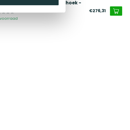
rtenstaal plantenbak rechthoek -
x60x40 cm
€276,31
voorraad