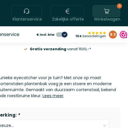
0
Klantenservice
Zakelijke offerte
Winkelwagen
enservice
€
Incl. btw
9.3
104
beoordelingen
Gratis verzending
vanaf 1500,-*
 unieke eyecatcher voor je tuin? Met onze op maat
ortenstalen plantenbak voeg je een stoere en moderne
buitenruimte. Gemaakt van duurzaam cortenstaal, bekend
de roestbruine kleur.
Lees meer
.
erking:
*