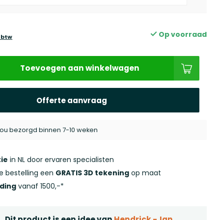
Op voorraad
. btw
Toevoegen aan winkelwagen
Offerte aanvraag
 jou bezorgd binnen 7-10 weken
ie
in NL door ervaren specialisten
ke bestelling een
GRATIS 3D tekening
op maat
nding
vanaf 1500,-*
Dit product is een idee van
Hendrick -Jan