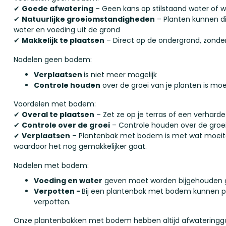
✔
Goede afwatering
– Geen kans op stilstaand water of wo
✔
Natuurlijke groeiomstandigheden
– Planten kunnen di
water en voeding uit de grond
✔
Makkelijk te plaatsen
– Direct op de ondergrond, zonder
Nadelen geen bodem:
Verplaatsen
is niet meer mogelijk
Controle houden
over de groei van je planten is m
Voordelen met bodem:
✔
Overal te plaatsen
– Zet ze op je terras of een verhard
✔
Controle over de groei
– Controle houden over de groei 
✔
Verplaatsen
– Plantenbak met bodem is met wat moeite t
waardoor het nog gemakkelijker gaat.
Nadelen met bodem:
Voeding en water
geven moet worden bijgehouden g
Verpotten -
Bij een plantenbak met bodem kunnen pl
verpotten.
Onze plantenbakken met bodem hebben altijd afwateringga