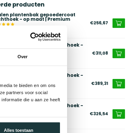
erde producten
alen plantenbak gepoedercoat
chthoek - op maat | Premium
€256,67
voorraad
rtenstaal plantenbak rechthoek -
 maat
€311,08
Over
voorraad
rtenstaal plantenbak rechthoek -
x100x60 cm
€389,31
 media te bieden en om ons
voorraad
ze partners voor social
nformatie die u aan ze heeft
rtenstaal plantenbak rechthoek -
0x60x40 cm
€326,54
voorraad
Alles toestaan