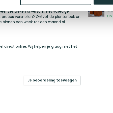
Co
40
t van kleur
. Geen zorgen, het
roestproces
er zes weken al verschil. Het volledige
Op 
het proces versnellen? Ontvet de plantenbak en
 je binnen een week tot een maand al
l direct online. Wij helpen je graag met het
Je beoordeling toevoegen