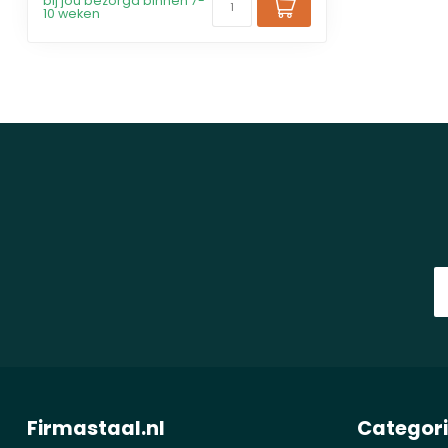
bij jou bezorgd binnen 7-
10 weken
Firmastaal.nl
Categor