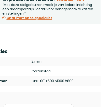
“Met deze steigerbuizen maak je van iedere inrichting
een droomparadijs. Ideaal voor handgemaakte kasten
en stellingen.”
Chat met onze specialist
ties
2 mm
Cortenstaal
mmer
CPLB.001.L600.b1000.h800