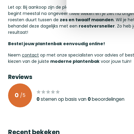
Let op: Bij aankoop zijn de plantenbakken vaak nog
antracie
begint meestal na ongeveer twee weken en je ziet na ongeve
roesten duurt tussen de
zes en twaalf maanden
. Wil je 
behandel deze dagelijks met een
roestversneller
. Zo heb
resultaat!
Bestel jouw plantenbak eenvoudig online!
Neem
contact
op met onze specialisten voor advies of beste
kiezen van de juiste
moderne plantenbak
voor jouw tuin!
Reviews
0
/
5
0
sterren op basis van
0
beoordelingen
Recent bekeken