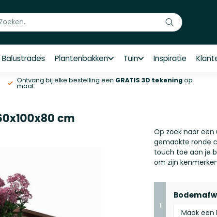
Balustrades
Plantenbakken
Tuin
Inspiratie
Klant
Ontvang bij elke bestelling een
GRATIS 3D tekening
op
maat
 60x100x80 cm
​Op zoek naar een
gemaakte ronde c
touch toe aan je 
om zijn kenmerken
Bodemafw
1