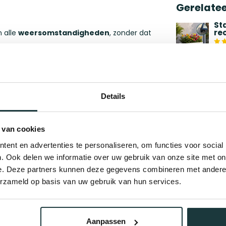
Gerelate
St
re
 alle
weersomstandigheden
, zonder dat
Op 
et staal, heeft de plantenbak weinig tot geen
Co
op
n robuuste en toch stijlvolle uitstraling.
Details
Op 
volledig gelast
waardoor de plantenbak
Co
 van cookies
40
ent en advertenties te personaliseren, om functies voor social
Op 
. Ook delen we informatie over uw gebruik van onze site met on
breedte van 100 cm en een hoogte van 80
e. Deze partners kunnen deze gegevens combineren met andere i
e producten of bestel op maat!
Co
erzameld op basis van uw gebruik van hun services.
12
 Neem dan contact op met onze specialisten
Op 
Aanpassen