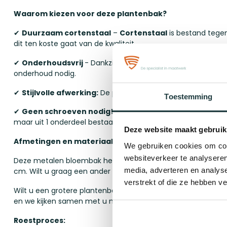
Waarom kiezen voor deze plantenbak?
✔
Duurzaam cortenstaal
–
Cortenstaal
is bestand tegen
dit ten koste gaat van de kwaliteit.
✔
Onderhoudsvrij
- Dankzij de unieke samenstelling van h
onderhoud nodig.
✔
Stijlvolle afwerking:
De prachtige roestkleur zorgt voor ee
Toestemming
✔
Geen schroeven nodig!
- Onze plantenbakken worden
maar uit 1 onderdeel bestaat!
Deze website maakt gebruik
Afmetingen en materiaal
We gebruiken cookies om cont
websiteverkeer te analyseren
Deze metalen bloembak heeft een lengte van 60 cm, een 
media, adverteren en analys
cm. Wilt u graag een ander formaat kijk dan bij onze ander
verstrekt of die ze hebben v
Wilt u een grotere plantenbak van misschien wel 3 meter?
en we kijken samen met u naar een de mogelijkheden!
Roestproces: