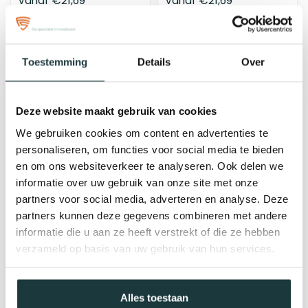
Vanaf
€21,69
Vanaf
€21,69
bij jou bezorgd binnen 4 - 6
bij jou bezorgd binnen 4 - 6
werkdagen
werkdagen
Toestemming
Details
Over
Deze website maakt gebruik van cookies
We gebruiken cookies om content en advertenties te
personaliseren, om functies voor social media te bieden
en om ons websiteverkeer te analyseren. Ook delen we
informatie over uw gebruik van onze site met onze
partners voor social media, adverteren en analyse. Deze
partners kunnen deze gegevens combineren met andere
Plaat op maat | 6 gats
Plaat op maat | 8 gats
informatie die u aan ze heeft verstrekt of die ze hebben
verzameld op basis van uw gebruik van hun services.
Vanaf
€21,69
Vanaf
€21,69
bij jou bezorgd binnen 4 - 6
bij jou bezorgd binnen 4 - 6
werkdagen
werkdagen
Alles toestaan