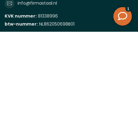
info@firmastaal.nl
KVK nummer:
81338996
btw-nummer:
NL862050698B01
Categorieën
Informatie
Mijn account
€