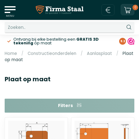
0
MENU
Ontvang bij elke bestelling een
GRATIS 3D
Gratis v
9.3
tekening
op maat
Home
/
Constructieonderdelen
/
Aanlasplaat
/
Plaat
op maat
Plaat op maat
Filters