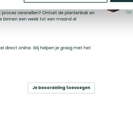
40
t van kleur
. Geen zorgen, het
roestproces
er zes weken al verschil. Het volledige
Op 
het proces versnellen? Ontvet de plantenbak en
 je binnen een week tot een maand al
l direct online. Wij helpen je graag met het
Je beoordeling toevoegen