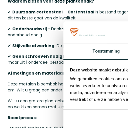
Waarom kiezen voor deze plantenbak?
✔
Duurzaam cortenstaal
–
Cortenstaal
is bestand tegen
dit ten koste gaat van de kwaliteit.
✔
Onderhoudsvrij
- Dankzij de unieke samenstelling van h
onderhoud nodig.
✔
Stijlvolle afwerking:
De prachtige roestkleur zorgt voor ee
Toestemming
✔
Geen schroeven nodig!
- Onze plantenbakken worden
maar uit 1 onderdeel bestaat!
Deze website maakt gebruik
Afmetingen en materiaal
We gebruiken cookies om cont
Deze metalen bloembak heeft een lengte van 100 cm, een 
websiteverkeer te analyseren
cm. Wilt u graag een ander formaat kijk dan bij onze ander
media, adverteren en analys
verstrekt of die ze hebben v
Wilt u een grotere plantenbak van misschien wel 3 meter?
en we kijken samen met u naar een de mogelijkheden!
Roestproces: