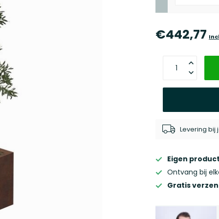
€442,77
Inc
Levering bij
Eigen product
Ontvang bij el
Gratis verze