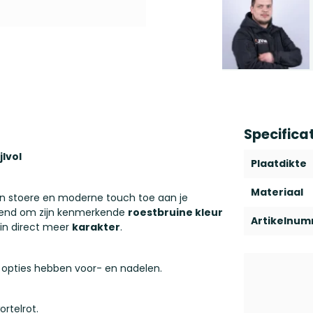
Specifica
lvol
Plaatdikte
Materiaal
n stoere en moderne touch toe aan je
kend om zijn kenmerkende
roestbruine kleur
Artikelnu
uin direct meer
karakter
.
 opties hebben voor- en nadelen.
rtelrot.