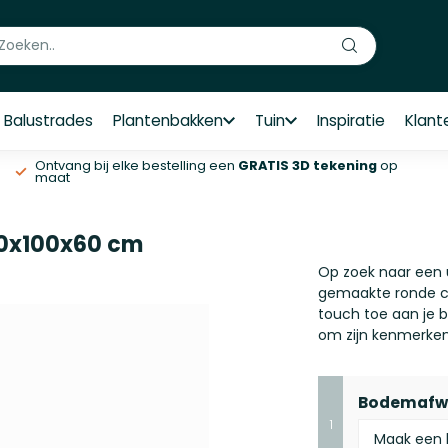
Balustrades
Plantenbakken
Tuin
Inspiratie
Klant
Ontvang bij elke bestelling een
GRATIS 3D tekening
op
maat
00x100x60 cm
​Op zoek naar een
gemaakte ronde c
touch toe aan je 
om zijn kenmerken
Bodemafw
1