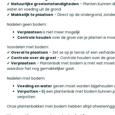
✔
Natuurlijke groeiomstandigheden
– Planten kunnen di
water en voeding uit de grond
✔
Makkelijk te plaatsen
– Direct op de ondergrond, zonder
Nadelen geen bodem:
Verplaatsen
is niet meer mogelijk
Controle houden
over de groei van je planten is m
Voordelen met bodem:
✔
Overal te plaatsen
– Zet ze op je terras of een verhard
✔
Controle over de groei
– Controle houden over de groei 
✔
Verplaatsen
– Plantenbak met bodem is met wat moeite t
waardoor het nog gemakkelijker gaat.
Nadelen met bodem:
Voeding en water
geven moet worden bijgehouden g
Verpotten -
Bij een plantenbak met bodem kunnen pl
verpotten.
Onze plantenbakken met bodem hebben altijd afwateringga