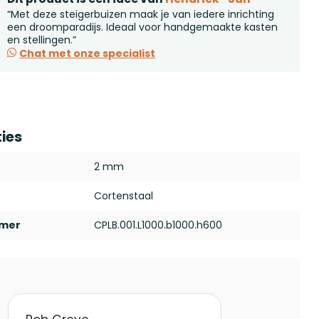
“Met deze steigerbuizen maak je van iedere inrichting
een droomparadijs. Ideaal voor handgemaakte kasten
en stellingen.”
Chat met onze specialist
ties
2 mm
Cortenstaal
mmer
CPLB.001.L1000.b1000.h600