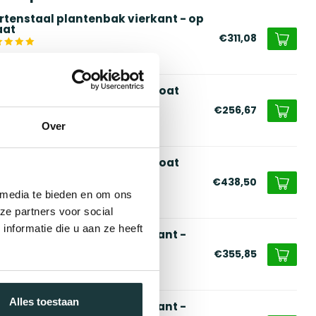
rtenstaal plantenbak vierkant - op
at
€311,08
voorraad
alen plantenbak gepoedercoat
erkant - op maat | Premium
€256,67
Over
voorraad
alen plantenbak gepoedercoat
x60x40 cm | Premium
€438,50
 media te bieden en om ons
voorraad
ze partners voor social
nformatie die u aan ze heeft
rtenstaal plantenbak vierkant -
x60x60 cm
€355,85
voorraad
Alles toestaan
rtenstaal plantenbak vierkant -