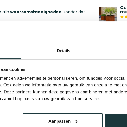
Co
ma
 alle
weersomstandigheden
, zonder dat
Op 
et staal, heeft de plantenbak weinig tot geen
St
vi
n robuuste en toch stijlvolle uitstraling.
Details
Op 
volledig gelast
waardoor de plantenbak
St
60
 van cookies
ent en advertenties te personaliseren, om functies voor social
Op 
breedte van 100 cm en een hoogte van 60
. Ook delen we informatie over uw gebruik van onze site met on
e producten of bestel op maat!
e. Deze partners kunnen deze gegevens combineren met andere i
Co
60
erzameld op basis van uw gebruik van hun services.
 Neem dan contact op met onze specialisten
Op 
Aanpassen
Co