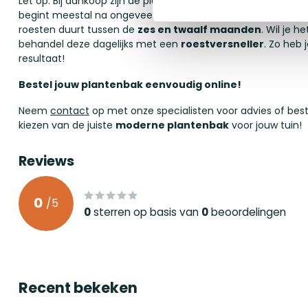
Let op: Bij aankoop zijn de plantenbakken vaak nog
antracie
begint meestal na ongeveer twee weken en je ziet na ongeve
roesten duurt tussen de
zes en twaalf maanden
. Wil je 
behandel deze dagelijks met een
roestversneller
. Zo heb
resultaat!
Bestel jouw plantenbak eenvoudig online!
Neem
contact
op met onze specialisten voor advies of beste
kiezen van de juiste
moderne plantenbak
voor jouw tuin!
Reviews
0
/
5
0
sterren op basis van
0
beoordelingen
Recent bekeken