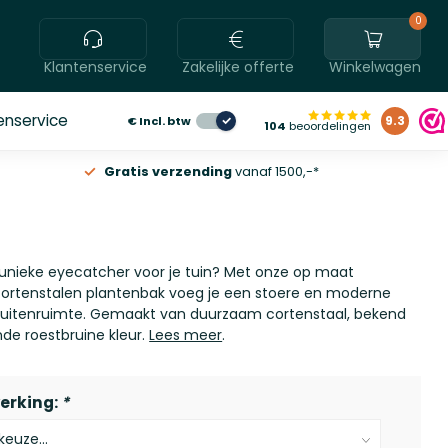
0
Klantenservice
Zakelijke offerte
Winkelwagen
enservice
€
Incl. btw
9.3
104
beoordelingen
Gratis verzending
vanaf 1500,-*
 unieke eyecatcher voor je tuin? Met onze op maat
ortenstalen plantenbak voeg je een stoere en moderne
buitenruimte. Gemaakt van duurzaam cortenstaal, bekend
de roestbruine kleur.
Lees meer
.
erking:
*