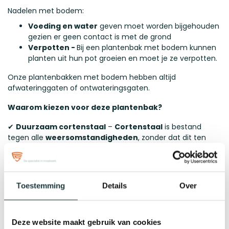
Nadelen met bodem:
Voeding en water
geven moet worden bijgehouden
gezien er geen contact is met de grond
Verpotten -
Bij een plantenbak met bodem kunnen
planten uit hun pot groeien en moet je ze verpotten.
Onze plantenbakken met bodem hebben altijd
afwateringgaten of ontwateringsgaten.
Waarom kiezen voor deze plantenbak?
✔
Duurzaam cortenstaal
–
Cortenstaal
is bestand
tegen alle
weersomstandigheden
, zonder dat dit ten
koste gaat van de kwaliteit.
✔
Onderhoudsvrij
- Dankzij de unieke samenstelling van
het staal, heeft de plantenbak weinig tot geen onderhoud
Toestemming
Details
Over
nodig.
✔
Stijlvolle afwerking:
De prachtige roestkleur zorgt voor
een robuuste en toch stijlvolle uitstraling.
Deze website maakt gebruik van cookies