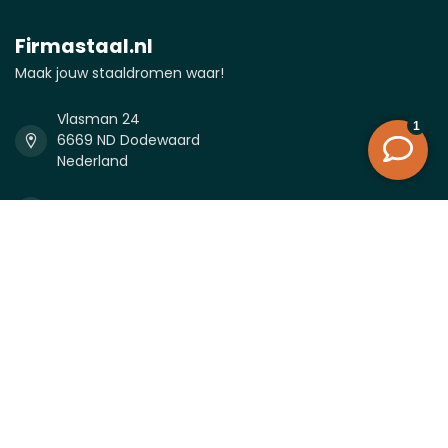
Firmastaal.nl
Maak jouw staaldromen waar!
Vlasman 24
6669 ND Dodewaard
Nederland
0488-232027
0488-232027
info@firmastaal.nl
KVK nummer:
81338996
btw-nummer:
NL862050698B01
Categorieën