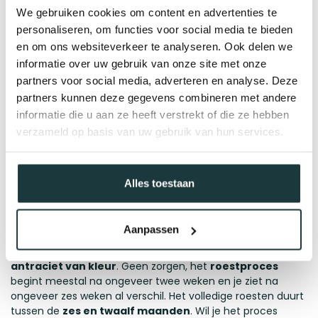
✔
Geen schroeven nodig!
- Onze plantenbakken
We gebruiken cookies om content en advertenties te
worden
volledig gelast
waardoor de plantenbak maar uit 1
personaliseren, om functies voor social media te bieden
onderdeel bestaat!
en om ons websiteverkeer te analyseren. Ook delen we
informatie over uw gebruik van onze site met onze
Afmetingen en materiaal
partners voor social media, adverteren en analyse. Deze
Deze metalen bloembak heeft een lengte van 60 cm, een
partners kunnen deze gegevens combineren met andere
breedte van 60 cm en een hoogte van 60 cm. Wilt u graag
informatie die u aan ze heeft verstrekt of die ze hebben
een ander formaat kijk dan bij onze andere producten of
verzameld op basis van uw gebruik van hun services.
bestel op maat!
Wilt u een grotere plantenbak van misschien wel 3 meter?
Neem dan contact op met onze specialisten en we kijken
Alles toestaan
samen met u naar een de mogelijkheden!
Roestproces:
Aanpassen
Let op: Bij aankoop zijn de plantenbakken vaak nog
antraciet van kleur
. Geen zorgen, het
roestproces
begint meestal na ongeveer twee weken en je ziet na
ongeveer zes weken al verschil. Het volledige roesten duurt
tussen de
zes en twaalf maanden
. Wil je het proces