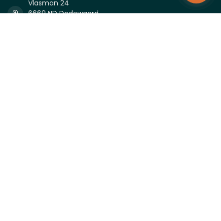
Vlasman 24
6669 ND Dodewaard
Nederland
0488-232027
0488-232027
info@firmastaal.nl
KVK nummer:
81338996
btw-nummer:
NL862050698B01
Categorieën
Informatie
Mijn account