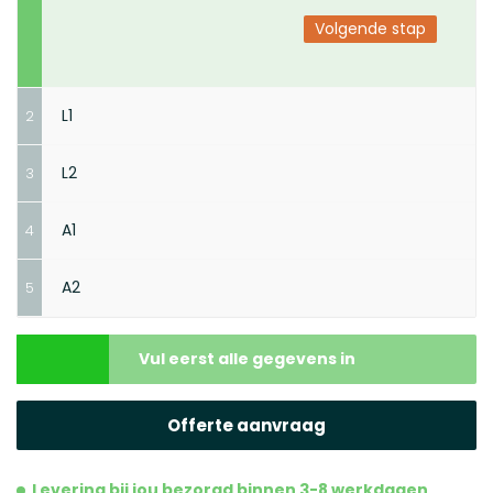
Volgende stap
L1
2
L2
3
A1
4
Volgende stap
A2
5
Volgende stap
Volgende stap
Vul eerst alle gegevens in
Volgende stap
Offerte aanvraag
Levering bij jou bezorgd binnen 3-8 werkdagen