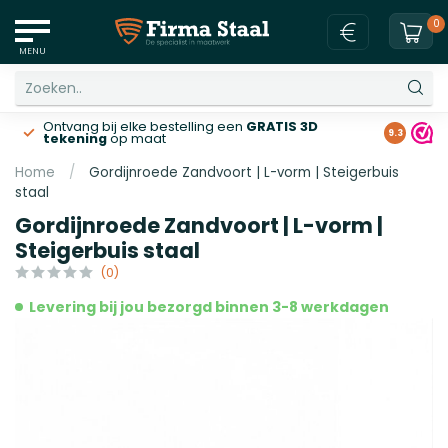
0
MENU
Ontvang bij elke bestelling een
GRATIS 3D
Gratis v
9.3
tekening
op maat
Home
/
Gordijnroede Zandvoort | L-vorm | Steigerbuis
staal
Gordijnroede Zandvoort | L-vorm |
Steigerbuis staal
(0)
Levering bij jou bezorgd binnen 3-8 werkdagen