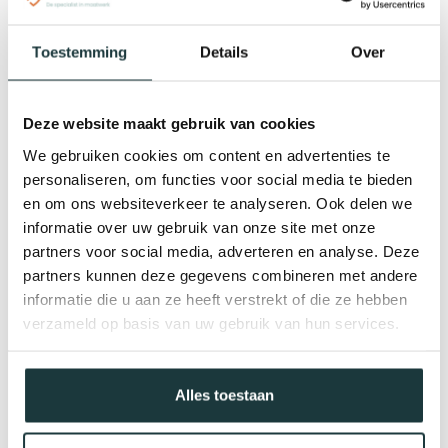
zorgen! Het in elkaar zetten is zeer eenvoudig, je hebt een
inbussleutel nodig om de koppelingen aan de buis te
bevestigen. Doormiddel van schroeven en pluggen word de
Toestemming
Details
Over
gordijnroede bevestigd in de muur. Het bouwpakket wordt
geleverd exclusief pluggen en schroeven.
Materiaal
Deze website maakt gebruik van cookies
De gordijnroede is in 2 verschillende kleuren beschikbaar.
We gebruiken cookies om content en advertenties te
Beide zijn van staal:
personaliseren, om functies voor social media te bieden
en om ons websiteverkeer te analyseren. Ook delen we
Verzinkt staal wordt naar strenge normen geproduceerd.
informatie over uw gebruik van onze site met onze
Dankzij de verzinking hoef je je geen zorgen te maken over
partners voor social media, adverteren en analyse. Deze
roest, waardoor de buis ideaal is voor zowel binnen- als
buitengebruik.
partners kunnen deze gegevens combineren met andere
informatie die u aan ze heeft verstrekt of die ze hebben
Zwart staal heeft een hoge mate van
verzameld op basis van uw gebruik van hun services.
corrosiebestendigheid. De zwarte lak dringt namelijk diep
door in het materiaal, waardoor roesten van binnenuit
wordt voorkomen. Het lakwerk is helaas niet bestand tegen
UV-straling en daardoor niet geschikt voor buitengebruik.
Alles toestaan
Modellen