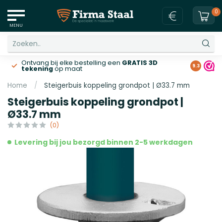
0
MENU
Ontvang bij elke bestelling een
GRATIS 3D
Gratis v
9.3
tekening
op maat
Home
/
Steigerbuis koppeling grondpot | Ø33.7 mm
Steigerbuis koppeling grondpot |
Ø33.7 mm
(0)
Levering bij jou bezorgd binnen 2-5 werkdagen