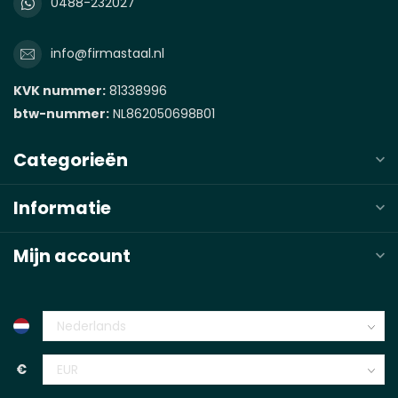
0488-232027
info@firmastaal.nl
KVK nummer:
81338996
btw-nummer:
NL862050698B01
Categorieën
Informatie
Mijn account
€