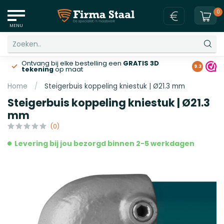
0
MENU
Ontvang bij elke bestelling een
GRATIS 3D
Gratis v
9.3
tekening
op maat
Home
/
Steigerbuis koppeling kniestuk | Ø21.3 mm
Steigerbuis koppeling kniestuk | Ø21.3
mm
(0)
Levering bij jou bezorgd binnen 2-5 werkdagen