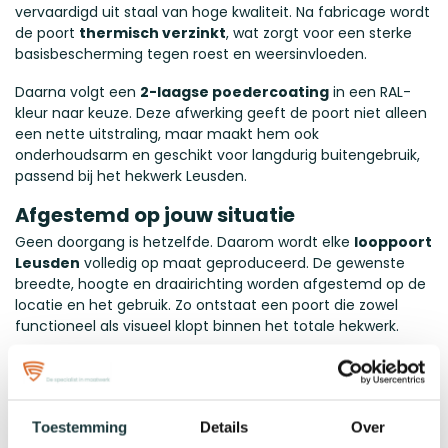
vervaardigd uit staal van hoge kwaliteit. Na fabricage wordt
de poort
thermisch verzinkt
, wat zorgt voor een sterke
basisbescherming tegen roest en weersinvloeden.
Daarna volgt een
2-laagse poedercoating
in een RAL-
kleur naar keuze. Deze afwerking geeft de poort niet alleen
een nette uitstraling, maar maakt hem ook
onderhoudsarm en geschikt voor langdurig buitengebruik,
passend bij het hekwerk Leusden.
Afgestemd op jouw situatie
Geen doorgang is hetzelfde. Daarom wordt elke
looppoort
Leusden
volledig op maat geproduceerd. De gewenste
breedte, hoogte en draairichting worden afgestemd op de
locatie en het gebruik. Zo ontstaat een poort die zowel
functioneel als visueel klopt binnen het totale hekwerk.
Afmetingen bepalen
Bij het bepalen van de maat geef je altijd de
totale
breedte
op, gemeten van buitenkant linkerpaal tot
Toestemming
Details
Over
buitenkant rechterpaal.