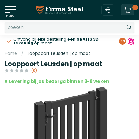
0
MENU
Ontvang bij elke bestelling een
GRATIS 3D
Gratis v
9.3
tekening
op maat
Home
/
Looppoort Leusden | op maat
Looppoort Leusden | op maat
(0)
Levering bij jou bezorgd binnen 3-8 weken