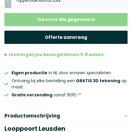
Oppervlaktestructuur
6
Maak je keuze
Maak je keuze
Vul eerst alle gegevens in
Maak je keuze
Offerte aanvraag
Levering bij jou bezorgd binnen 3-8 weken
Eigen productie
in NL door ervaren specialisten
Ontvang bij elke bestelling een
GRATIS 3D tekening
op
maat
Gratis verzending
vanaf 1500,-*
Productomschrijving
Looppoort Leusden