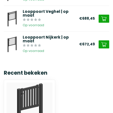
Looppoort Veghel | op
maat
€688,45
Op voorraad
Looppoort Nijkerk | op
maat
€672,49
Op voorraad
Recent bekeken