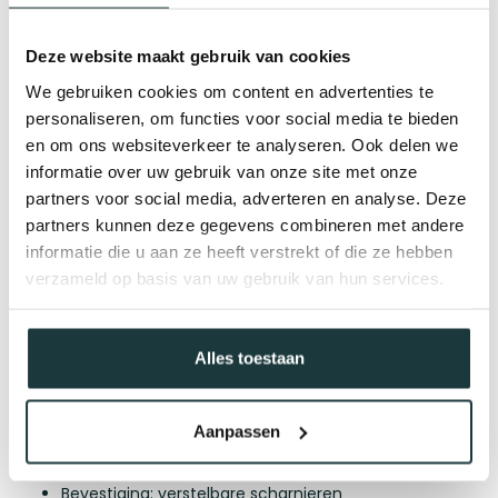
De opgegeven maten altijd
naar beneden afronden op
hele centimeters
.
Voorbeeld:
986 mm wordt 980 mm.
Deze website maakt gebruik van cookies
We gebruiken cookies om content en advertenties te
De hoogte meet je vanaf maaiveld tot bovenzijde van de
personaliseren, om functies voor social media te bieden
poort. Standaard hangt de looppoort ongeveer
50 mm vrij
van de grond
.
en om ons websiteverkeer te analyseren. Ook delen we
informatie over uw gebruik van onze site met onze
Standaard maatvoering
partners voor social media, adverteren en analyse. Deze
De maximale breedte van de looppoort bedraagt
1200
partners kunnen deze gegevens combineren met andere
mm
.
informatie die u aan ze heeft verstrekt of die ze hebben
De maximale hoogte is
2000 mm
.
verzameld op basis van uw gebruik van hun services.
Voor afwijkende maatvoeringen of specifieke wensen kun
je contact opnemen met onze klantenservice.
Constructie & uitvoering
Alles toestaan
Stalen grondpalen: kokerprofiel 80 mm met afdekdop
Poortframe: stalen koker 50 mm met dop
Horizontale liggers: 2× kokerprofiel 50 mm
Aanpassen
Spijlen: Ø19 mm × 1,5 mm, optioneel met
afdekdoppen
Bevestiging: verstelbare scharnieren