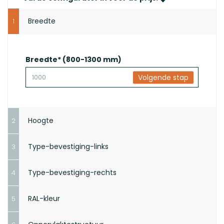
Breedte
1
Breedte*
(800-1300 mm)
Volgende stap
Hoogte
2
Type-bevestiging-links
3
Type-bevestiging-rechts
4
Volgende stap
RAL-kleur
5
Maak je keuze