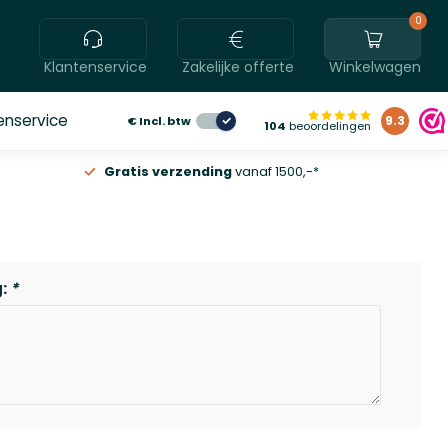
0
Klantenservice
Zakelijke offerte
Winkelwagen
enservice
€
Incl. btw
9.3
104
beoordelingen
Gratis verzending
vanaf 1500,-*
g:
*