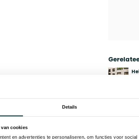
Gerelate
He
Op 
St
re
Details
Op 
 van cookies
St
op
ent en advertenties te personaliseren, om functies voor social