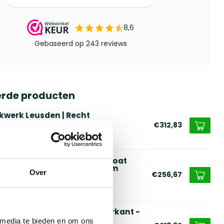
erde producten
kwerk Leusden | Recht
€312,83
voorraad
alen plantenbak gepoedercoat
chthoek - op maat | Premium
Over
€256,67
voorraad
alen plantenbak gecoat vierkant -
 maat | Standaard
 media te bieden en om ons