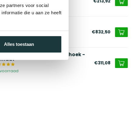
€213,92
ze partners voor social
voorraad
nformatie die u aan ze heeft
alen plantenbak ovaal
poedercoat | Op maat
€832,50
voorraad
Alles toestaan
rtenstaal plantenbak rechthoek -
 maat
€311,08
voorraad