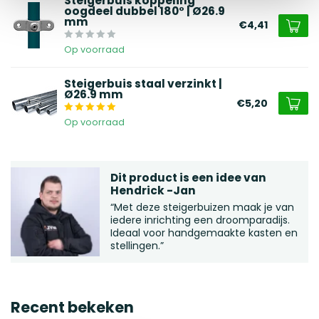
Steigerbuis koppeling
oogdeel dubbel 180° | Ø26.9
mm
€4,41
Op voorraad
Steigerbuis staal verzinkt |
Ø26.9 mm
€5,20
Op voorraad
Dit product is een idee van
Hendrick -Jan
“Met deze steigerbuizen maak je van
iedere inrichting een droomparadijs.
Ideaal voor handgemaakte kasten en
stellingen.”
Recent bekeken