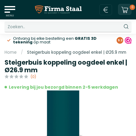
0
MENU
Ontvang bij elke bestelling een
GRATIS 3D
Gratis v
9.3
tekening
op maat
Home
/
Steigerbuis koppeling oogdeel enkel | Ø26.9 mm
Steigerbuis koppeling oogdeel enkel |
Ø26.9 mm
(0)
Levering bij jou bezorgd binnen 2-5 werkdagen