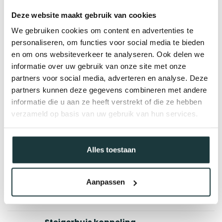
Deze website maakt gebruik van cookies
We gebruiken cookies om content en advertenties te
personaliseren, om functies voor social media te bieden
en om ons websiteverkeer te analyseren. Ook delen we
informatie over uw gebruik van onze site met onze
partners voor social media, adverteren en analyse. Deze
partners kunnen deze gegevens combineren met andere
informatie die u aan ze heeft verstrekt of die ze hebben
verzameld op basis van uw gebruik van hun services.
Alles toestaan
Gerelateerde producten
Steigerbuis koppeling
scharnierhuls | Ø26.9 mm
Aanpassen
€4,55
Op voorraad