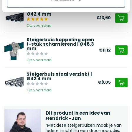
Gerelateerde producten
Steigerbuis staal zwart |
Ø42.4 mm
€13,60
Op voorraad
Steigerbuis koppeling open
t-stuk scharnierend | Ø48.3
mm
€11,12
Op voorraad
Steigerbuis staal verzinkt |
Ø42.4 mm
€8,05
Op voorraad
Dit product is een idee van
Hendrick -Jan
“Met deze steigerbuizen maak je van
iedere inrichting een droomparadijs.