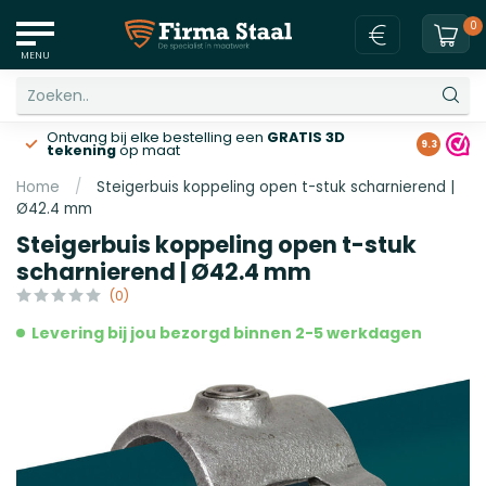
0
MENU
Ontvang bij elke bestelling een
GRATIS 3D
Gratis v
9.3
tekening
op maat
Home
/
Steigerbuis koppeling open t-stuk scharnierend |
Ø42.4 mm
Steigerbuis koppeling open t-stuk
scharnierend | Ø42.4 mm
(0)
Levering bij jou bezorgd binnen 2-5 werkdagen