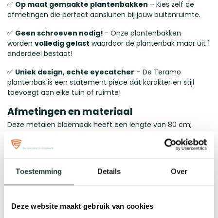
✅
Op maat gemaakte plantenbakken
– Kies zelf de
afmetingen die perfect aansluiten bij jouw buitenruimte.
✅
Geen schroeven nodig!
- Onze plantenbakken
worden
volledig gelast
waardoor de plantenbak maar uit 1
onderdeel bestaat!
✅
Uniek design, echte eyecatcher
– De Teramo
plantenbak is een statement piece dat karakter en stijl
toevoegt aan elke tuin of ruimte!
Afmetingen en materiaal
Deze metalen bloembak heeft een lengte van 80 cm,
breedte van 40 cm en een hoogte van 40cm. Ze zijn altijd
vervaardigd uit hoogwaardig 2 mm dik zincor metaal, wat
zorgt voor extra stabiliteit en een luxe uitstraling. De
plantenbakken zijn volledig uit 1 stuk gemaakt en netjes
Toestemming
Details
Over
afgewerkt zodat dat je geen naden ziet.
Wilt u een grotere afmetingen dan wat er beschikbaar is op
onze webshop? Neem dan contact op met onze
Deze website maakt gebruik van cookies
specialisten!