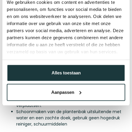
We gebruiken cookies om content en advertenties te
Poedercoating: de perfecte bescherming
personaliseren, om functies voor social media te bieden
en kleurkeuze
en om ons websiteverkeer te analyseren. Ook delen we
informatie over uw gebruik van onze site met onze
Elke stalen plantenbak wordt voorzien van een 2-laagse
poedercoating, wat zorgt voor een krasvaste en
partners voor social media, adverteren en analyse. Deze
weerbestendige afwerking. Bovendien kun je kiezen uit
partners kunnen deze gegevens combineren met andere
verschillende RAL-kleuren, zodat jouw buitenplantenbak
informatie die u aan ze heeft verstrekt of die ze hebben
perfect past bij je tuin of terras.
verzameld op basis van uw gebruik van hun services.
Belangrijke informatie:
Na ontvangst van het product dienen alle
Alles toestaan
verpakkingsmaterialen meteen te worden verwijderd.
Boren of slijpen in het materiaal is niet toegestaan.
Hierdoor kan er vocht onder de coating trekken,
Aanpassen
waardoor deze loslaat.
De plantenbakken zijn niet geschikt om gevuld te
verplaatsen.
Schoonmaken van de plantenbak uitsluitende met
water en een zachte doek, gebruik geen hogedruk
reiniger, schuurmiddelen