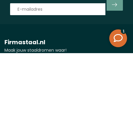
Firmastaal.nl
Maak jouw staaldromen waar!
Vlasman 24
6669 ND Dodewaard
Nederland
0488-232027
0488-232027
info@firmastaal.nl