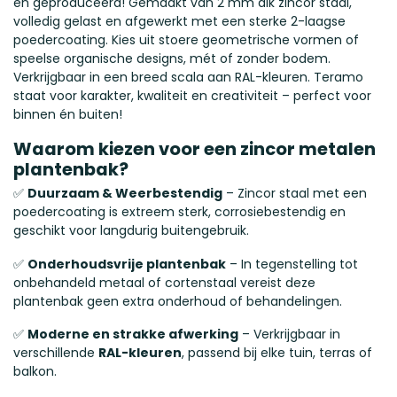
én geproduceerd! Gemaakt van 2 mm dik zincor staal,
volledig gelast en afgewerkt met een sterke 2-laagse
poedercoating. Kies uit stoere geometrische vormen of
speelse organische designs, mét of zonder bodem.
Verkrijgbaar in een breed scala aan RAL-kleuren. Teramo
staat voor karakter, kwaliteit en creativiteit – perfect voor
binnen én buiten!
Waarom kiezen voor een zincor metalen
plantenbak?
✅
Duurzaam & Weerbestendig
– Zincor staal met een
poedercoating is extreem sterk, corrosiebestendig en
geschikt voor langdurig buitengebruik.
✅
Onderhoudsvrije plantenbak
– In tegenstelling tot
onbehandeld metaal of cortenstaal vereist deze
plantenbak geen extra onderhoud of behandelingen.
✅
Moderne en strakke afwerking
– Verkrijgbaar in
verschillende
RAL-kleuren
, passend bij elke tuin, terras of
balkon.