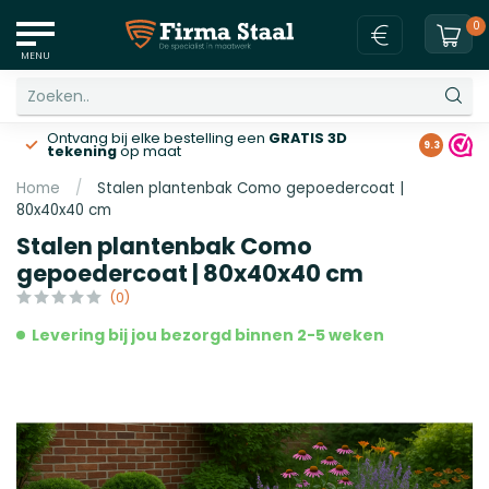
0
MENU
Ontvang bij elke bestelling een
GRATIS 3D
Gratis v
9.3
tekening
op maat
Home
/
Stalen plantenbak Como gepoedercoat |
80x40x40 cm
Stalen plantenbak Como
gepoedercoat | 80x40x40 cm
(0)
Levering bij jou bezorgd binnen 2-5 weken