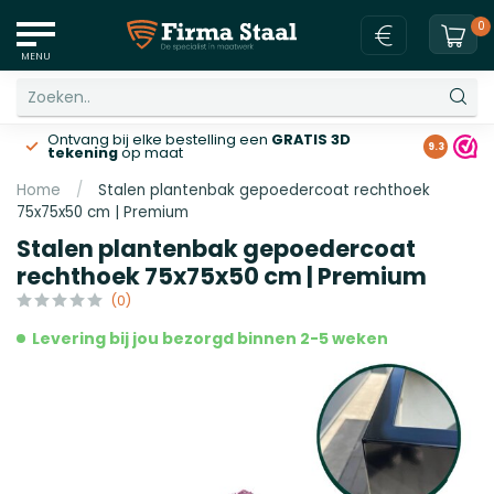
0
MENU
Ontvang bij elke bestelling een
GRATIS 3D
Gratis v
9.3
tekening
op maat
Home
/
Stalen plantenbak gepoedercoat rechthoek
75x75x50 cm | Premium
Stalen plantenbak gepoedercoat
rechthoek 75x75x50 cm | Premium
(0)
Levering bij jou bezorgd binnen 2-5 weken