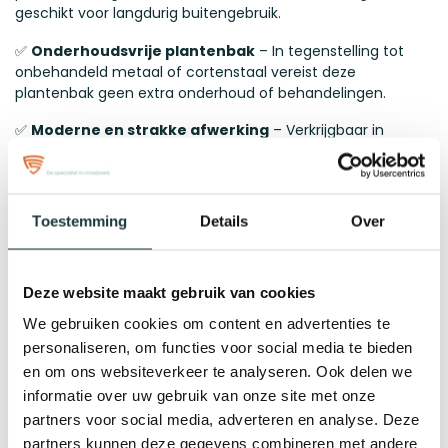
geschikt voor langdurig buitengebruik.
✅
Onderhoudsvrije plantenbak
– In tegenstelling tot
onbehandeld metaal of cortenstaal vereist deze
plantenbak geen extra onderhoud of behandelingen.
✅
Moderne en strakke afwerking
– Verkrijgbaar in
verschillende
RAL-kleuren
, passend bij elke tuin, terras of
balkon.
✅
Op maat gemaakte plantenbakken
– Kies zelf de
Toestemming
Details
Over
afmetingen die perfect aansluiten bij jouw buitenruimte.
✅
Geen schroeven nodig!
- Onze plantenbakken worden
volledig gelast
waardoor de plantenbak maar uit 1
Deze website maakt gebruik van cookies
onderdeel bestaat!
We gebruiken cookies om content en advertenties te
Afmetingen en materiaal
personaliseren, om functies voor social media te bieden
en om ons websiteverkeer te analyseren. Ook delen we
Deze metalen bloembak zijn altijd vervaardigd uit
informatie over uw gebruik van onze site met onze
hoogwaardig 2 mm dik zincor metaal, wat zorgt voor extra
stabiliteit en een luxe uitstraling. De plantenbakken zijn
partners voor social media, adverteren en analyse. Deze
volledig uit 1 stuk gemaakt en netjes afgewerkt zodat dat je
partners kunnen deze gegevens combineren met andere