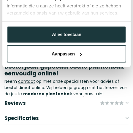
geen naden ziet.
informatie die u aan ze heeft verstrekt of die ze hebben
verzameld op basis van uw gebruik van hun services.
Poedercoating: de perfecte bescherming
en kleurkeuze
Elke stalen plantenbak wordt voorzien van een 2-laagse
Alles toestaan
poedercoating, wat zorgt voor een krasvaste en
weerbestendige afwerking. Bovendien kun je kiezen uit
verschillende RAL-kleuren, zodat jouw buitenplantenbak
Aanpassen
perfect past bij je tuin of terras.
Bestel jouw gepoedercoate plantenbak
eenvoudig online!
Neem
contact
op met onze specialisten voor advies of
bestel direct online. Wij helpen je graag met het kiezen van
de juiste
moderne plantenbak
voor jouw tuin!
Reviews
Specificaties