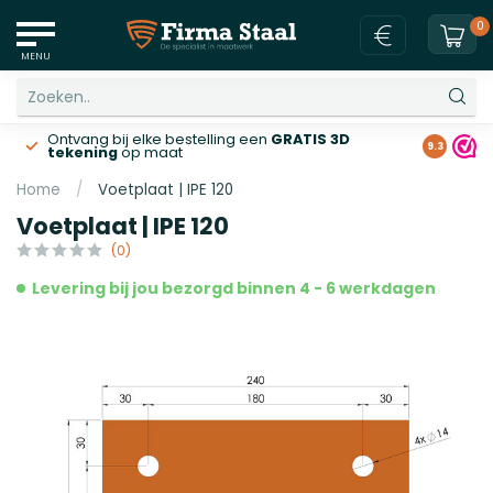
0
MENU
Ontvang bij elke bestelling een
GRATIS 3D
Gratis v
9.3
tekening
op maat
Home
/
Voetplaat | IPE 120
Voetplaat | IPE 120
(0)
Levering bij jou bezorgd binnen 4 - 6 werkdagen