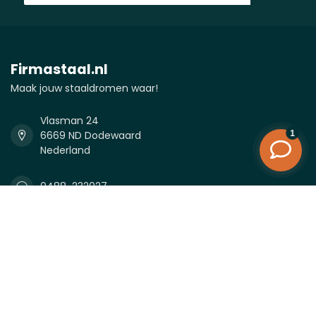
Firmastaal.nl
Maak jouw staaldromen waar!
Vlasman 24
6669 ND Dodewaard
Nederland
0488-232027
0488-232027
info@firmastaal.nl
KVK nummer:
81338996
btw-nummer:
NL862050698B01