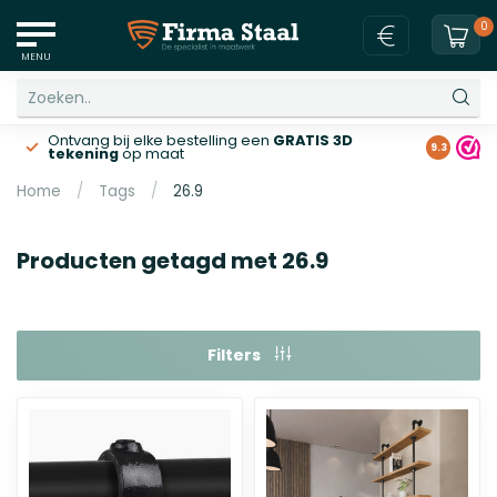
0
MENU
Ontvang bij elke bestelling een
GRATIS 3D
Gratis v
9.3
tekening
op maat
Home
/
Tags
/
26.9
Producten getagd met 26.9
Filters