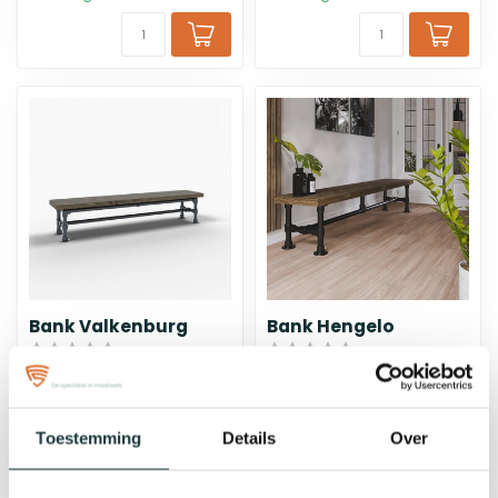
Bank Valkenburg
Bank Hengelo
Vanaf
€147,10
Vanaf
€102,00
bij jou bezorgd binnen 3-8
bij jou bezorgd binnen 3-8
werkdagen
werkdagen
Toestemming
Details
Over