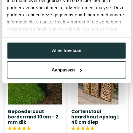
informatie over uw gebruik van onze site met onze
partners voor social media, adverteren en analyse. Deze
€389,31
Vanaf
€59,92
partners kunnen deze gegevens combineren met andere
bij jou bezorgd binnen 7-10
bij jou bezorgd binnen 1-3
informatie die u aan ze heeft verstrekt of die ze hebben
weken
weken
verzameld op basis van uw gebruik van hun services.
Alles toestaan
Aanpassen
Gepoedercoat
Cortenstaal
borderrand 10 cm - 2
haardhout opslag |
mm dik
40 cm diep