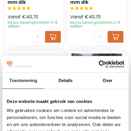
mm dik
mm dik
Vanaf
€40,70
Vanaf
€40,70
bij jou bezorgd binnen 2-5
bij jou bezorgd binnen 2-5
weken
weken
Toestemming
Details
Over
Deze website maakt gebruik van cookies
We gebruiken cookies om content en advertenties te
Cortenstaal
Cortenstaal
personaliseren, om functies voor social media te bieden
plantenbak
borderrand 50 cm - 2
rechthoek -
mm dik
en om ons websiteverkeer te analyseren. Ook delen we
40x100x60 cm