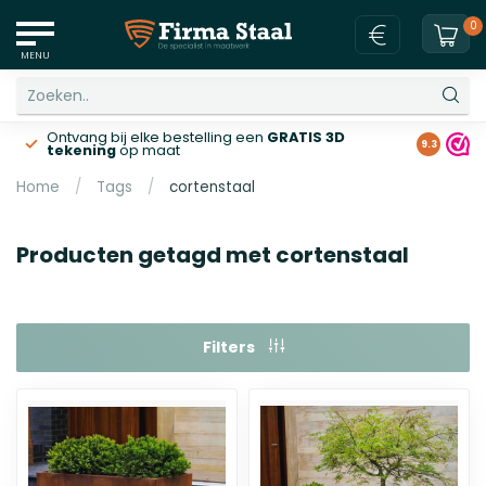
0
MENU
Ontvang bij elke bestelling een
GRATIS 3D
Gratis v
9.3
tekening
op maat
Home
/
Tags
/
cortenstaal
Producten getagd met cortenstaal
Filters