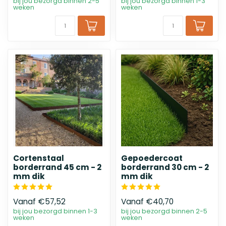
bij jou bezorgd binnen 2-5
bij jou bezorgd binnen 1-3
weken
weken
Cortenstaal
Gepoedercoat
borderrand 45 cm - 2
borderrand 30 cm - 2
mm dik
mm dik
Vanaf
€57,52
Vanaf
€40,70
bij jou bezorgd binnen 1-3
bij jou bezorgd binnen 2-5
weken
weken