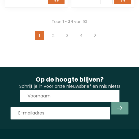
Toon
1
-
24
van 93
1
2
3
4
Op de hoogte blijven?
Schrijf je in voor onze nieuwsbrief en mis niets!