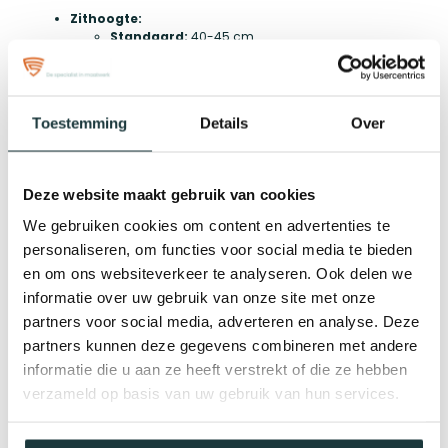
Zithoogte:
Standaard:
40-45 cm
Geschikt voor de meeste eettafels en zorgt voor
comfort.
Zitdiepte:
Standaard:
40-50 cm
Toestemming
Details
Over
Biedt voldoende ruimte om comfortabel te zitten.
Zitbreedte:
Klein:
80-100 cm
Voor 2 personen of smalle ruimtes.
Deze website maakt gebruik van cookies
Medium:
120-150 cm
Voor 2-3 personen, ideaal voor gemiddelde
We gebruiken cookies om content en advertenties te
ruimtes.
personaliseren, om functies voor social media te bieden
Groot:
180-200 cm
Voor 3-4 personen, biedt extra ruimte en comfort.
en om ons websiteverkeer te analyseren. Ook delen we
informatie over uw gebruik van onze site met onze
partners voor social media, adverteren en analyse. Deze
Blad van Decolegno
partners kunnen deze gegevens combineren met andere
CLEAF by Decolegno is dé pionier in decoratief plaatmateriaal
informatie die u aan ze heeft verstrekt of die ze hebben
en staat altijd aan de top van innovatie! Het decorspaanplaat,
verzameld op basis van uw gebruik van hun services.
ook wel MFC of melamine genoemd, is dé alleskunner als het
gaat om veelzijdig en stijlvol materiaal. Met een sterke
spaanplaatkern en decoratieve lagen in verschillende