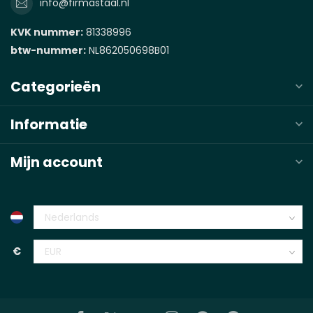
info@firmastaal.nl
KVK nummer:
81338996
btw-nummer:
NL862050698B01
Categorieën
Informatie
Mijn account
€