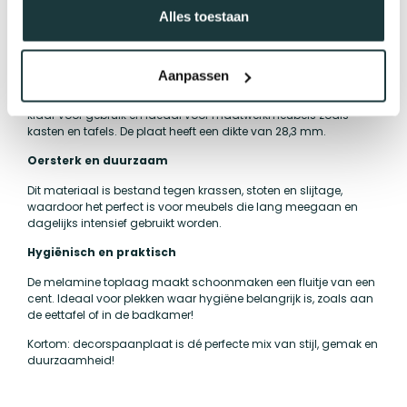
uitvoeringen, brengt een stevige, slijtvaste afwerking door de
Alles toestaan
toevoeging van melaminehars. Zo krijg je een duurzaam
product met een prachtige uitstraling!
Supermakkelijk in gebruik
Aanpassen
Geen gedoe met beitsen of lakken! Decorspaanplaat is direct
klaar voor gebruik en ideaal voor maatwerkmeubels zoals
kasten en tafels. De plaat heeft een dikte van 28,3 mm.
Oersterk en duurzaam
Dit materiaal is bestand tegen krassen, stoten en slijtage,
waardoor het perfect is voor meubels die lang meegaan en
dagelijks intensief gebruikt worden.
Hygiënisch en praktisch
De melamine toplaag maakt schoonmaken een fluitje van een
cent. Ideaal voor plekken waar hygiëne belangrijk is, zoals aan
de eettafel of in de badkamer!
Kortom: decorspaanplaat is dé perfecte mix van stijl, gemak en
duurzaamheid!