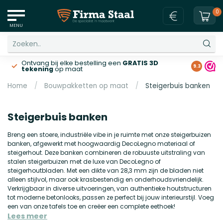
0
MENU
Ontvang bij elke bestelling een
GRATIS 3D
Gratis v
9.3
tekening
op maat
Home
/
Bouwpakketten op maat
/
Steigerbuis banken
Steigerbuis banken
Breng een stoere, industriële vibe in je ruimte met onze steigerbuizen
banken, afgewerkt met hoogwaardig DecoLegno materiaal of
steigerhout. Deze banken combineren de robuuste uitstraling van
stalen steigerbuizen met de luxe van DecoLegno of
steigerhoutbladen. Met een dikte van 28,3 mm zijn de bladen niet
alleen stijlvol, maar ook krasbestendig en onderhoudsvriendelijk.
Verkrijgbaar in diverse uitvoeringen, van authentieke houtstructuren
tot moderne betonlooks, passen ze perfect bij jouw interieurstijl. Voeg
een van onze tafels toe en creëer een complete eethoek!
Lees meer