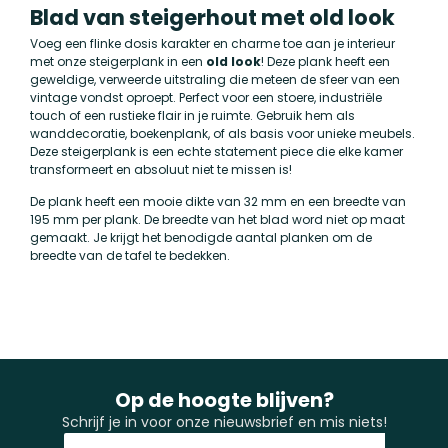
Blad van steigerhout met old look
Voeg een flinke dosis karakter en charme toe aan je interieur
met onze steigerplank in een
old look
! Deze plank heeft een
geweldige, verweerde uitstraling die meteen de sfeer van een
vintage vondst oproept. Perfect voor een stoere, industriële
touch of een rustieke flair in je ruimte. Gebruik hem als
wanddecoratie, boekenplank, of als basis voor unieke meubels.
Deze steigerplank is een echte statement piece die elke kamer
transformeert en absoluut niet te missen is!
De plank heeft een mooie dikte van 32 mm en een breedte van
195 mm per plank. De breedte van het blad word niet op maat
gemaakt. Je krijgt het benodigde aantal planken om de
breedte van de tafel te bedekken.
Op de hoogte blijven?
Schrijf je in voor onze nieuwsbrief en mis niets!