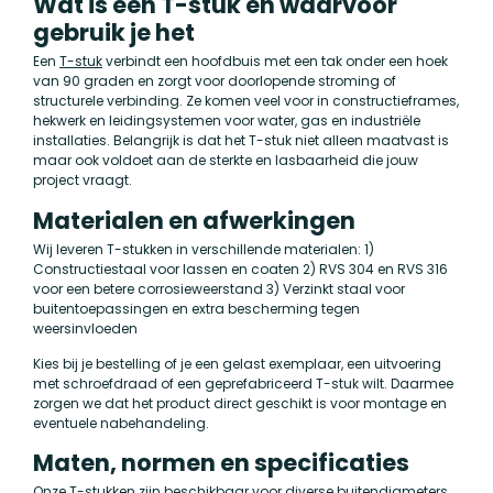
Wat is een T-stuk en waarvoor
gebruik je het
Een
T-stuk
verbindt een hoofdbuis met een tak onder een hoek
van 90 graden en zorgt voor doorlopende stroming of
structurele verbinding. Ze komen veel voor in constructieframes,
hekwerk en leidingsystemen voor water, gas en industriële
installaties. Belangrijk is dat het T-stuk niet alleen maatvast is
maar ook voldoet aan de sterkte en lasbaarheid die jouw
project vraagt.
Materialen en afwerkingen
Wij leveren T-stukken in verschillende materialen: 1)
Constructiestaal voor lassen en coaten 2) RVS 304 en RVS 316
voor een betere corrosieweerstand 3) Verzinkt staal voor
buitentoepassingen en extra bescherming tegen
weersinvloeden
Kies bij je bestelling of je een gelast exemplaar, een uitvoering
met schroefdraad of een geprefabriceerd T-stuk wilt. Daarmee
zorgen we dat het product direct geschikt is voor montage en
eventuele nabehandeling.
Maten, normen en specificaties
Onze T-stukken zijn beschikbaar voor diverse buitendiameters