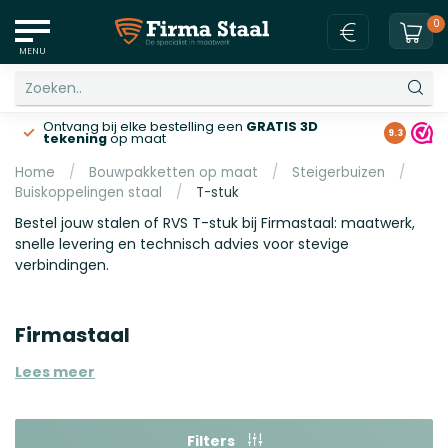
0
MENU
Ontvang bij elke bestelling een
GRATIS 3D
Gratis v
9.3
tekening
op maat
Home
/
Bouwpakketten op maat
/
Steigerbuizen
/
Buiskoppelingen staal
/
T-stuk
Bestel jouw stalen of RVS T-stuk bij Firmastaal: maatwerk,
snelle levering en technisch advies voor stevige
verbindingen.
Firmastaal
Lees meer
Filters