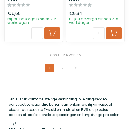
€5,65
€9,94
bij jou bezorgd binnen 2-5
bij jou bezorgd binnen 2-5
werkdagen
werkdagen
Toon
1
-
24
van 35
1
2
Een T-stuk vormt de stevige verbinding in leidingwerk en
constructies waar drie buizen samenkomen. Bij Firmastaal
bieden we robuuste T-stukken in staal en RVS die precies
passen bij professionele toepassingen en langdurige projecten.
--//--