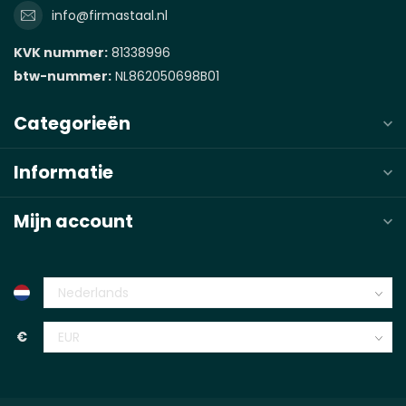
info@firmastaal.nl
KVK nummer:
81338996
btw-nummer:
NL862050698B01
Categorieën
Informatie
Mijn account
€