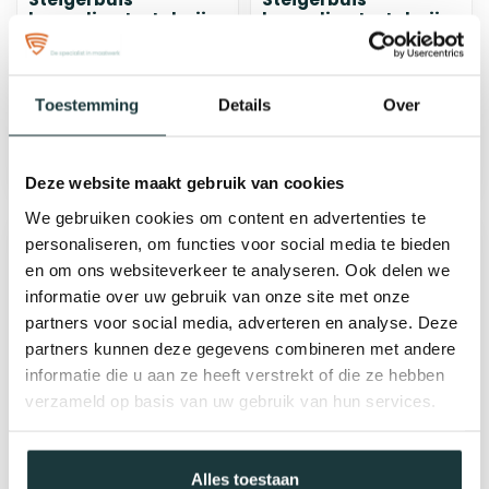
koppeling t-stuk zij
koppeling t-stuk zij
uitgang | Ø42.4 mm
uitgang | Ø48.3 mm
€11,47
€11,86
Toestemming
Details
Over
bij jou bezorgd binnen 2-5
bij jou bezorgd binnen 2-5
werkdagen
werkdagen
Deze website maakt gebruik van cookies
We gebruiken cookies om content en advertenties te
personaliseren, om functies voor social media te bieden
en om ons websiteverkeer te analyseren. Ook delen we
informatie over uw gebruik van onze site met onze
partners voor social media, adverteren en analyse. Deze
partners kunnen deze gegevens combineren met andere
informatie die u aan ze heeft verstrekt of die ze hebben
verzameld op basis van uw gebruik van hun services.
Steigerbuis
Steigerbuis
koppeling t-stuk zij
koppeling kruisstuk
Alles toestaan