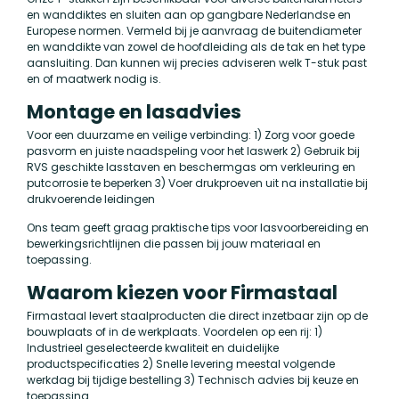
en wanddiktes en sluiten aan op gangbare Nederlandse en
Europese normen. Vermeld bij je aanvraag de buitendiameter
en wanddikte van zowel de hoofdleiding als de tak en het type
aansluiting. Dan kunnen wij precies adviseren welk T-stuk past
en of maatwerk nodig is.
Montage en lasadvies
Voor een duurzame en veilige verbinding: 1) Zorg voor goede
pasvorm en juiste naadspeling voor het laswerk 2) Gebruik bij
RVS geschikte lasstaven en beschermgas om verkleuring en
putcorrosie te beperken 3) Voer drukproeven uit na installatie bij
drukvoerende leidingen
Ons team geeft graag praktische tips voor lasvoorbereiding en
bewerkingsrichtlijnen die passen bij jouw materiaal en
toepassing.
Waarom kiezen voor Firmastaal
Firmastaal levert staalproducten die direct inzetbaar zijn op de
bouwplaats of in de werkplaats. Voordelen op een rij: 1)
Industrieel geselecteerde kwaliteit en duidelijke
productspecificaties 2) Snelle levering meestal volgende
werkdag bij tijdige bestelling 3) Technisch advies bij keuze en
toepassing