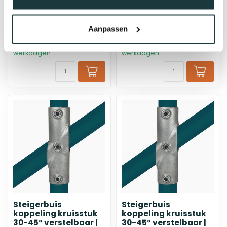
uitgang | Ø60.3 mm
30-45° verstelbaar |
Ø33.7 mm
Aanpassen
€22,67
€9,50
bij jou bezorgd binnen 2-5
bij jou bezorgd binnen 2-5
werkdagen
werkdagen
Steigerbuis
Steigerbuis
koppeling kruisstuk
koppeling kruisstuk
30-45° verstelbaar |
30-45° verstelbaar |