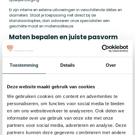
Er zijn interne en externe uitvoeringen in verschillende diktes en
diameters. Staat je toepassing niet direct bij de
standaardopties, dan adviseren onze specialisten een
geschikte maat en materiaalkeuze.
Maten bepalen en juiste pasvorm
kiezen
Begin met het nauwkeurig meten van de asdiameter of boring
met een schuifmaat. Controleer daarnaast de groefbreedte en
groefdiepte. Interne ringen worden geselecteerd op basis van
Toestemming
Details
Over
de boringmaat, externe ringen op basis van de asmaat. De
genormeerde afmetingen in onze productspecificaties maken
het gemakkelijk om de juiste ring te vinden.
Deze website maakt gebruik van cookies
Montage en onderhoudstips
We gebruiken cookies om content en advertenties te
Gebruik geschikt gereedschap zoals borgringtangen voor
personaliseren, om functies voor social media te bieden
interne en externe ringen om beschadiging te voorkomen.
Plaats de ring gelijkmatig en controleer of deze volledig in de
en om ons websiteverkeer te analyseren. Ook delen we
groef valt. Vermijd slaan met harde metalen gereedschappen
informatie over uw gebruik van onze site met onze
omdat de ring daardoor vervormd kan raken. Voor demontage
partners voor social media, adverteren en analyse. Deze
zijn speciale tangen of dunne gereedschappen geschikt; werk
rustig en controleer de ring op slijtage bij hergebruik.
partners kunnen deze gegevens combineren met andere