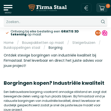
0
MENU
Ontvang bij elke bestelling een
GRATIS 3D
Gratis v
9.3
tekening
op maat
Home
/
Bouwpakketten op maat
/
Steigerbuizen
/
Buiskoppelingen staal
/
Borgring
Ontdek stevige borgringen van industriële kwaliteit bij
Firmastaal. Snel leverbaar en direct het juiste advies voor
jouw project!
Borgringen kopen? Industriële kwaliteit
Een betrouwbare borgring voorkomt onnodige stilstand en zorgt dat
bewegende delen veilig op hun plaats blijven. Bij Firmastaal vind je
robuuste borgringen van industriële kwaliteit, direct leverbaar en
duidelijk gespecificeerd zodat je snel de juiste keuze maakt voor
jouw project.