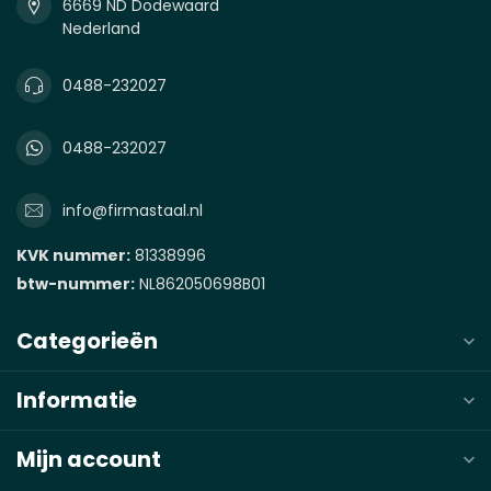
6669 ND Dodewaard
Nederland
0488-232027
0488-232027
info@firmastaal.nl
KVK nummer:
81338996
btw-nummer:
NL862050698B01
Categorieën
Informatie
Mijn account