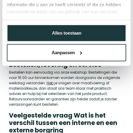
informatie die u aan ze heeft verstrekt of die ze hebben
Kwaliteit, normen en
verzameld op basis van uw gebruik van hun services.
toepassingszekerheid
Onze borgringen voldoen aan gangbare industriële normen en
worden geselecteerd op maatvastheid en duurzaamheid.
Firmastaal werkt met strikte inkoopcriteria zodat onderdelen
Alles toestaan
uitwisselbaar en betrouwbaar zijn in professionele
toepassingen. Voor kritische en corrosieve omgevingen
adviseren wij roestvast staal en een extra controle van
Aanpassen
toleranties tijdens assemblage.
Bestellen, levering en service
Bestellen kan eenvoudig via onze webshop. Bestellingen die
voor 16:00 uur binnenkomen worden doorgaans de volgende
werkdag verzonden.
Heb
je vragen over maatvoering of
materiaalkeuze, dan staat ons team klaar met praktisch
advies en hulp bij het selecteren van het juiste product.
Retourvoorwaarden en garanties zijn helder zodat je zonder
verrassingen kunt bestellen.
Veelgestelde vraag Wat is het
verschil tussen een interne en een
externe borgring