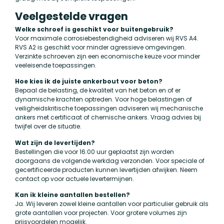
Veelgestelde vragen
Welke schroef is geschikt voor buitengebruik?
Voor maximale corrosiebestendigheid adviseren wij RVS A4.
RVS A2 is geschikt voor minder agressieve omgevingen.
Verzinkte schroeven zijn een economische keuze voor minder
veeleisende toepassingen.
Hoe kies ik de juiste ankerbout voor beton?
Bepaal de belasting, de kwaliteit van het beton en of er
dynamische krachten optreden. Voor hoge belastingen of
veiligheidskritische toepassingen adviseren wij mechanische
ankers met certificaat of chemische ankers. Vraag advies bij
twijfel over de situatie.
Wat zijn de levertijden?
Bestellingen die voor 16:00 uur geplaatst zijn worden
doorgaans de volgende werkdag verzonden. Voor speciale of
gecertificeerde producten kunnen levertijden afwijken. Neem
contact op voor actuele levertermijnen.
Kan ik kleine aantallen bestellen?
Ja. Wij leveren zowel kleine aantallen voor particulier gebruik als
grote aantallen voor projecten. Voor grotere volumes zijn
prijsvoordelen mogelijk.