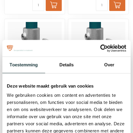
Toestemming
Details
Over
Steigerbuis
Steigerbuis
Deze website maakt gebruik van cookies
koppeling
koppeling
boeiboord-
boeiboord-
We gebruiken cookies om content en advertenties te
bevestiging verticaal
bevestiging verticaal
personaliseren, om functies voor social media te bieden
verdiept | Ø42.4 mm
verdiept | Ø48.3 mm
en om ons websiteverkeer te analyseren. Ook delen we
informatie over uw gebruik van onze site met onze
€18,18
€20,37
partners voor social media, adverteren en analyse. Deze
bij jou bezorgd binnen 2-5
bij jou bezorgd binnen 2-5
werkdagen
werkdagen
partners kunnen deze gegevens combineren met andere