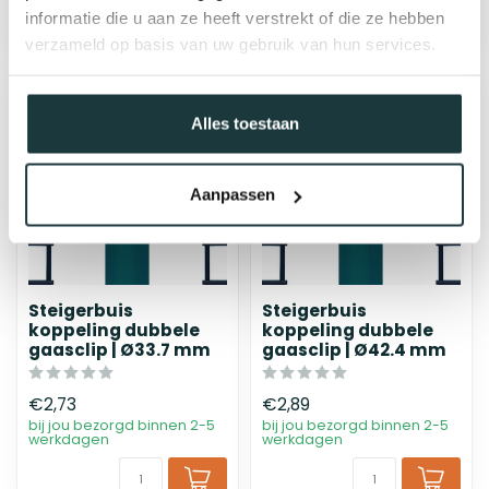
informatie die u aan ze heeft verstrekt of die ze hebben
verzameld op basis van uw gebruik van hun services.
Alles toestaan
Aanpassen
Steigerbuis
Steigerbuis
koppeling dubbele
koppeling dubbele
gaasclip | Ø33.7 mm
gaasclip | Ø42.4 mm
€2,73
€2,89
bij jou bezorgd binnen 2-5
bij jou bezorgd binnen 2-5
werkdagen
werkdagen