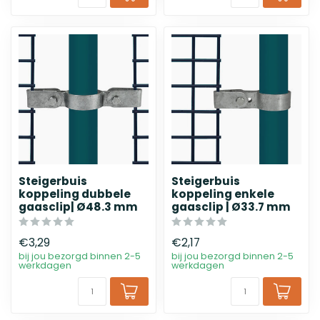
Steigerbuis
Steigerbuis
koppeling dubbele
koppeling enkele
gaasclip| Ø48.3 mm
gaasclip | Ø33.7 mm
€3,29
€2,17
bij jou bezorgd binnen 2-5
bij jou bezorgd binnen 2-5
werkdagen
werkdagen