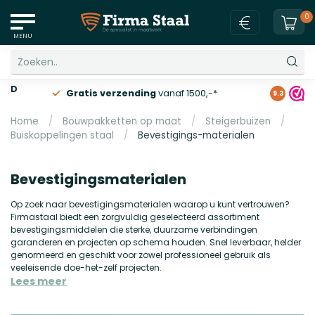
0
MENU
Gratis verzending
vanaf 1500,-*
9.3
Home
/
Bouwpakketten op maat
/
Steigerbuizen
/
Buiskoppelingen staal
/
Bevestigings-materialen
Bevestigingsmaterialen
Op zoek naar bevestigingsmaterialen waarop u kunt vertrouwen?
Firmastaal biedt een zorgvuldig geselecteerd assortiment
bevestigingsmiddelen die sterke, duurzame verbindingen
garanderen en projecten op schema houden. Snel leverbaar, helder
genormeerd en geschikt voor zowel professioneel gebruik als
veeleisende doe-het-zelf projecten.
Lees meer