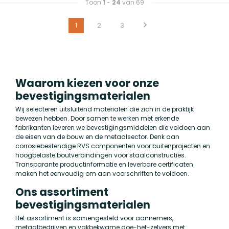
Toon
1
-
24
van 69
1
2
3
Waarom kiezen voor onze
bevestigingsmaterialen
Wij selecteren uitsluitend materialen die zich in de praktijk
bewezen hebben. Door samen te werken met erkende
fabrikanten leveren we bevestigingsmiddelen die voldoen aan
de eisen van de bouw en de metaalsector. Denk aan
corrosiebestendige RVS componenten voor buitenprojecten en
hoogbelaste boutverbindingen voor staalconstructies.
Transparante productinformatie en leverbare certificaten
maken het eenvoudig om aan voorschriften te voldoen.
Ons assortiment
bevestigingsmaterialen
Het assortiment is samengesteld voor aannemers,
metaalbedrijven en vakbekwame doe-het-zelvers met