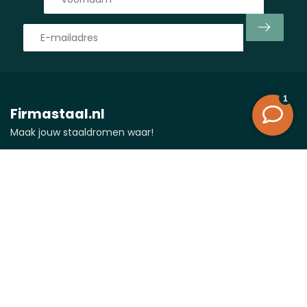
Firmastaal.nl
Maak jouw staaldromen waar!
Vlasman 24
6669 ND Dodewaard
Nederland
0488-232027
0488-232027
info@firmastaal.nl