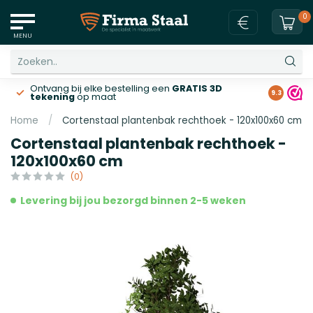
0
MENU
Ontvang bij elke bestelling een
GRATIS 3D
Gratis v
9.3
tekening
op maat
Home
/
Cortenstaal plantenbak rechthoek - 120x100x60 cm
Cortenstaal plantenbak rechthoek -
120x100x60 cm
(0)
Levering bij jou bezorgd binnen 2-5 weken