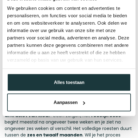
✔
Geen schroeven nodig!
- Onze plantenbakken
We gebruiken cookies om content en advertenties te
worden
volledig gelast
waardoor de plantenbak maar uit 1
personaliseren, om functies voor social media te bieden
onderdeel bestaat!
en om ons websiteverkeer te analyseren. Ook delen we
Afmetingen en materiaal
informatie over uw gebruik van onze site met onze
partners voor social media, adverteren en analyse. Deze
Deze metalen bloembak heeft een lengte van 120 cm, een
partners kunnen deze gegevens combineren met andere
breedte van 100 cm en een hoogte van 60 cm. Wilt u
informatie die u aan ze heeft verstrekt of die ze hebben
graag een ander formaat kijk dan bij onze andere
verzameld op basis van uw gebruik van hun services.
producten of bestel op maat!
Wilt u een grotere plantenbak van misschien wel 3 meter?
Neem dan contact op met onze specialisten en we kijken
Alles toestaan
samen met u naar een de mogelijkheden!
Roestproces:
Aanpassen
Let op: Bij aankoop zijn de plantenbakken vaak nog
antraciet van kleur
. Geen zorgen, het
roestproces
begint meestal na ongeveer twee weken en je ziet na
ongeveer zes weken al verschil. Het volledige roesten duurt
tussen de
zes en twaalf maanden
. Wil je het proces