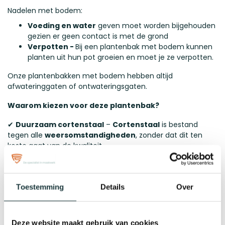
Nadelen met bodem:
Voeding en water
geven moet worden bijgehouden
gezien er geen contact is met de grond
Verpotten -
Bij een plantenbak met bodem kunnen
planten uit hun pot groeien en moet je ze verpotten.
Onze plantenbakken met bodem hebben altijd
afwateringgaten of ontwateringsgaten.
Waarom kiezen voor deze plantenbak?
✔
Duurzaam cortenstaal
–
Cortenstaal
is bestand
tegen alle
weersomstandigheden
, zonder dat dit ten
koste gaat van de kwaliteit.
✔
Onderhoudsvrij
- Dankzij de unieke samenstelling van
het staal, heeft de plantenbak weinig tot geen onderhoud
nodig.
Toestemming
Details
Over
✔
Stijlvolle afwerking:
De prachtige roestkleur zorgt voor
een robuuste en toch stijlvolle uitstraling.
Deze website maakt gebruik van cookies