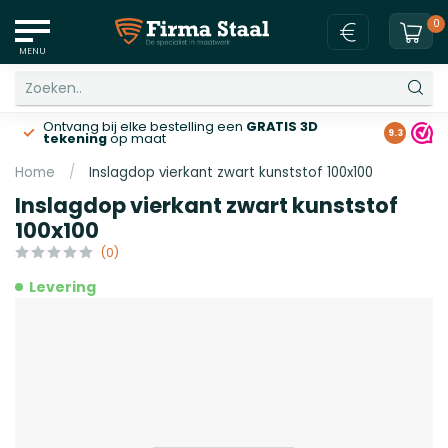
0
MENU
Ontvang bij elke bestelling een
GRATIS 3D
Gratis v
9.3
tekening
op maat
Home
/
Inslagdop vierkant zwart kunststof 100x100
Inslagdop vierkant zwart kunststof
100x100
(0)
Levering