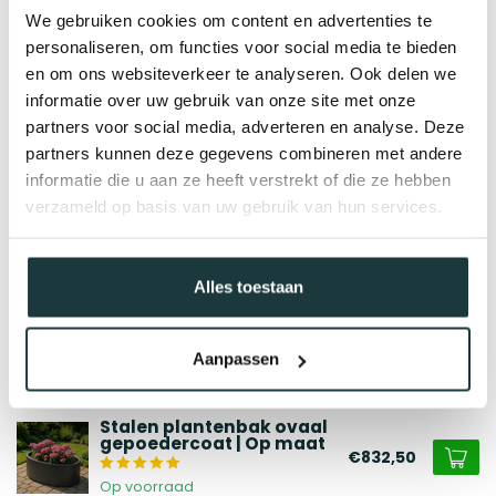
We gebruiken cookies om content en advertenties te
Gerelateerde producten
personaliseren, om functies voor social media te bieden
Hekwerk Leusden | Recht
en om ons websiteverkeer te analyseren. Ook delen we
€312,83
informatie over uw gebruik van onze site met onze
Op voorraad
partners voor social media, adverteren en analyse. Deze
partners kunnen deze gegevens combineren met andere
Stalen plantenbak
informatie die u aan ze heeft verstrekt of die ze hebben
gepoedercoat rechthoek
- op maat | Premium
€256,67
verzameld op basis van uw gebruik van hun services.
Op voorraad
Alles toestaan
Stalen plantenbak gecoat
vierkant - op maat |
Standaard
€213,92
Aanpassen
Op voorraad
Stalen plantenbak ovaal
gepoedercoat | Op maat
€832,50
Op voorraad