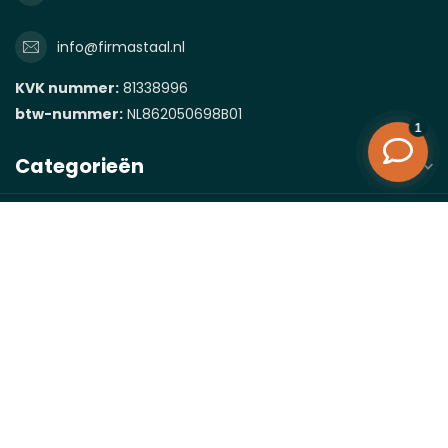
info@firmastaal.nl
KVK nummer:
81338996
btw-nummer:
NL862050698B01
Categorieën
Informatie
Mijn account
€