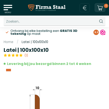
0
MENU
Ontvang bij elke bestelling een
GRATIS 3D
Gratis v
9.3
tekening
op maat
Home
/
Latei | 100x100x10
Latei | 100x100x10
(1)
Levering bij jou bezorgd binnen 2 tot 4 weken