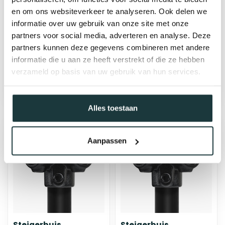
Steigerbuis
Steigerbuis
en om ons websiteverkeer te analyseren. Ook delen we
koppeling kniestuk
koppeling 3-weg
informatie over uw gebruik van onze site met onze
verstelbaar | Ø42.4
kniestuk 90° | Ø60.3
mm
mm
partners voor social media, adverteren en analyse. Deze
partners kunnen deze gegevens combineren met andere
€9,92
€23,13
informatie die u aan ze heeft verstrekt of die ze hebben
bij jou bezorgd binnen 2-5
bij jou bezorgd binnen 2-5
verzameld op basis van uw gebruik van hun services.
werkdagen
werkdagen
Alles toestaan
Aanpassen
Steigerbuis
Steigerbuis