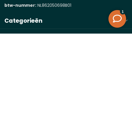
btw-nummer:
NL862050698B01
Categorieën
Informatie
Mijn account
€