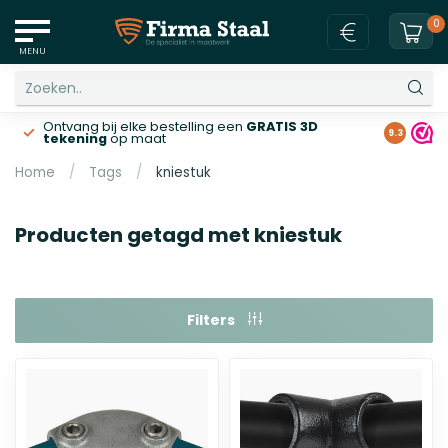
0
MENU
Ontvang bij elke bestelling een
GRATIS 3D
Gratis v
9.3
tekening
op maat
Home
/
Tags
/
kniestuk
Producten getagd met kniestuk
Filters