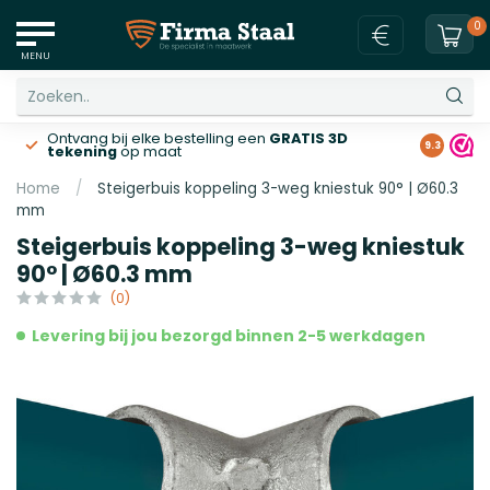
0
MENU
Ontvang bij elke bestelling een
GRATIS 3D
Gratis v
9.3
tekening
op maat
Home
/
Steigerbuis koppeling 3-weg kniestuk 90° | Ø60.3
mm
Steigerbuis koppeling 3-weg kniestuk
90° | Ø60.3 mm
(0)
Levering bij jou bezorgd binnen 2-5 werkdagen