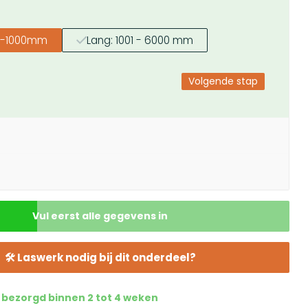
00-1000mm
Lang: 1001 - 6000 mm
Volgende stap
ende stap
Vul eerst alle gegevens in
uze
🛠 Laswerk nodig bij dit onderdeel?
u bezorgd binnen 2 tot 4 weken