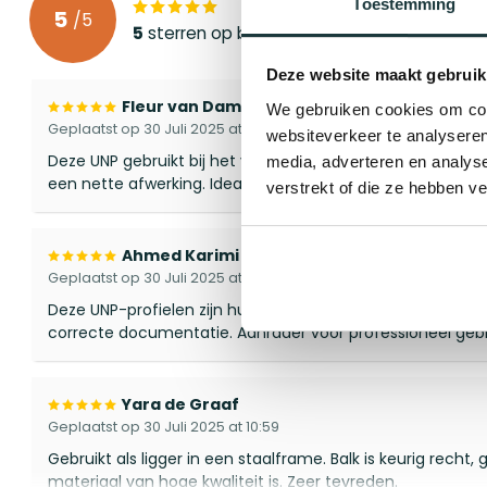
Toestemming
5
/
5
5
sterren op basis van
3
beoordelingen
Deze website maakt gebruik
Fleur van Dam
We gebruiken cookies om cont
Geplaatst op 30 Juli 2025 at 11:01
websiteverkeer te analyseren
Deze UNP gebruikt bij het verstevigen van een oud daksp
media, adverteren en analys
een nette afwerking. Ideaal voor dit soort klussen.
verstrekt of die ze hebben v
Ahmed Karimi
Geplaatst op 30 Juli 2025 at 11:00
Deze UNP-profielen zijn hun prijs zeker waard. Geen bra
correcte documentatie. Aanrader voor professioneel gebr
Yara de Graaf
Geplaatst op 30 Juli 2025 at 10:59
Gebruikt als ligger in een staalframe. Balk is keurig recht
materiaal van hoge kwaliteit is. Zeer tevreden.