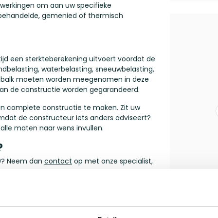
 afwerkingen om aan uw specifieke
onbehandelde, gemenied of thermisch
tijd een sterkteberekening uitvoert voordat de
ndbelasting, waterbelasting, sneeuwbelasting,
de balk moeten worden meegenomen in deze
t van de constructie worden gegarandeerd.
en complete constructie te maken. Zit uw
omdat de constructeur iets anders adviseert?
u alle maten naar wens invullen.
?
180? Neem dan
contact
op met onze specialist,