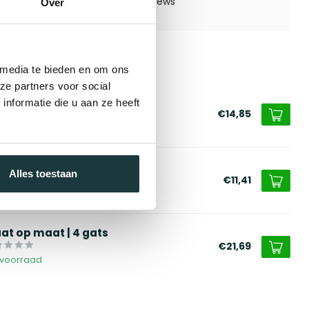
Over
 media te bieden en om ons
erde producten
ze partners voor social
pplaat | UNP 180
nformatie die u aan ze heeft
€14,85
voorraad
ssenschot | UNP 180
Alles toestaan
€11,41
voorraad
aat op maat | 4 gats
€21,69
voorraad