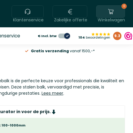
0
Klantenservice
Zakelijke offerte
Winkelwagen
enservice
€
Incl. btw
9.3
104
beoordelingen
Gratis verzending
vanaf 1500,-*
balk is de perfecte keuze voor professionals die kwaliteit en
sen. Deze stalen balk, vervaardigd met precisie, is
ngdurige prestaties.
Lees meer
.
urator in voor de prijs.
t: 100-1000mm