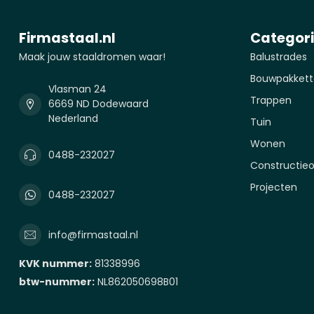
Firmastaal.nl
Categor
Maak jouw staaldromen waar!
Balustrades
Bouwpakkett
Vlasman 24
Trappen
6669 ND Dodewaard
Nederland
Tuin
Wonen
0488-232027
Constructie
Projecten
0488-232027
info@firmastaal.nl
KVK nummer:
81338996
btw-nummer:
NL862050698B01