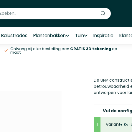
Balustrades
Plantenbakken
Tuin
Inspiratie
Klant
Ontvang bij elke bestelling een
GRATIS 3D tekening
op
maat
De UNP constructie
betrouwbaarheid ei
ontworpen voor la
Vul de config
Variant
1
Kor