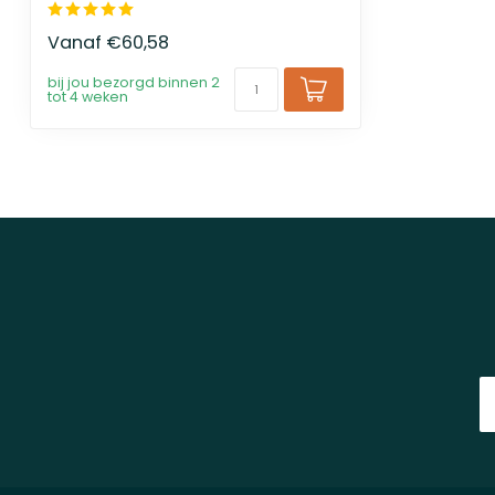
Vanaf
€60,58
bij jou bezorgd binnen 2
tot 4 weken