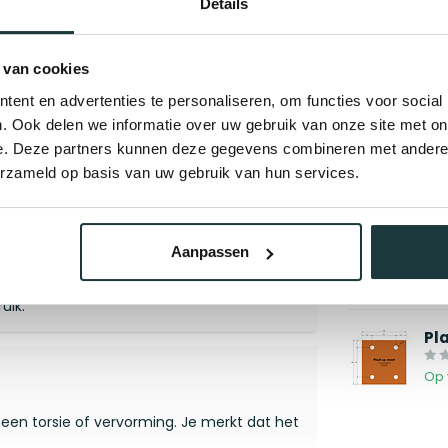
Details
Je beoordeling toevoegen
 van cookies
ent en advertenties te personaliseren, om functies voor social
Gerelate
. Ook delen we informatie over uw gebruik van onze site met on
Ko
ant. Balk was exact op maat geleverd, met
e. Deze partners kunnen deze gegevens combineren met andere i
erzameld op basis van uw gebruik van hun services.
Op 
Tu
Aanpassen
Op 
men, mooie snedes, en geleverd met
uik.
Pl
Op 
, geen torsie of vervorming. Je merkt dat het