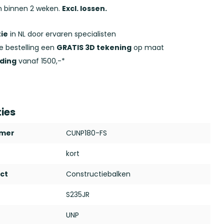
n binnen 2 weken.
Excl. lossen.
ie
in NL door ervaren specialisten
ke bestelling een
GRATIS 3D tekening
op maat
nding
vanaf 1500,-*
ties
mmer
CUNP180-FS
kort
ct
Constructiebalken
S235JR
UNP