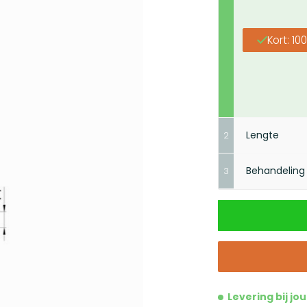
Kort: 1
Lengte
2
Behandeling
3
Volg
Maak je ke
Levering bij jo