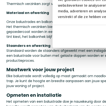
Thermisch verzinken zorgt voor een iets langere levertijd do
websiteverkeer te analyseren
media, adverteren en analys
Materiaal en afwerking
verstrekt of die ze hebben v
Onze balustrades en balkonhekken, ook wel traphek of trapl
Het thermisch verzinken biedt optimale bescherming tege
gepoedercoat worden in een
RAL-kleur naar keuze
. Of je
tint kiest, het balkonhek blijft er jarenlang als nieuw uitzien.
Staanders en afwerking
Standaard worden de staanders afgewerkt met een inslagdop.
een balustrade voor buiten met gelaste doppen worden er 
productieproces.
Maatwerk voor jouw project
Elke balustrade wordt volledig op maat gemaakt om naadloos
trap. Je kunt de hoogte en breedte aanpassen aan jouw spec
jouw woning of project.
Opmeten en installatie
Het opmeten van een balustrade doe je nauwkeurig door de 