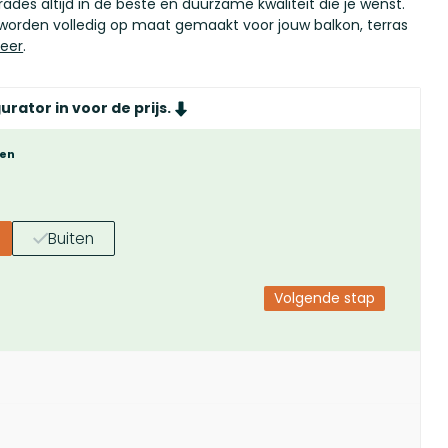
rades altijd in de beste en duurzame kwaliteit die je wenst.
worden volledig op maat gemaakt voor jouw balkon, terras
eer
.
urator in voor de prijs.
nen
Buiten
Volgende stap