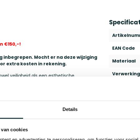
Specifica
Artikelnu
n €150,-!
EAN Code
ning inbegrepen. Mocht er na deze wijziging
Materiaal
or extra kosten in rekening.
Verwerking
owel veiligheid als een esthetische
des en balkonhekken zijn dé perfecte keuze!
en tijdloze uitstraling met optimale
Type produ
te aandacht voor kwaliteit en
Geschikt v
Details
ermisch verzinkt/gegalvaniseerd en
levensduur te waarborgen tegen alle
een 2-laagse poedercoating toegepast, wat
 van cookies
ent en advertenties te personaliseren, om functies voor social