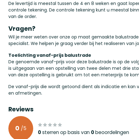
De levertijd is meestal tussen de 4 en 8 weken en gaat l
controle tekening. De controle tekening kunt u meestal bi
van de order.
Vragen?
Wil je meer weten over onze op maat gemaakte balustrad
specialist. We helpen je graag verder bij het realiseren van j
Toelichting vanaf-prijs balustrade
De genoemde vanaf-prijs voor deze balustrade is op de vo
is uitgegaan van een opstelling van twee delen met drie st
van deze opstelling is gebruikt om tot een meterprijs te ko
De vanaf-prijs die wordt getoond dient als indicatie en kan 
en afmetingen.
Reviews
0
/
5
0
sterren op basis van
0
beoordelingen