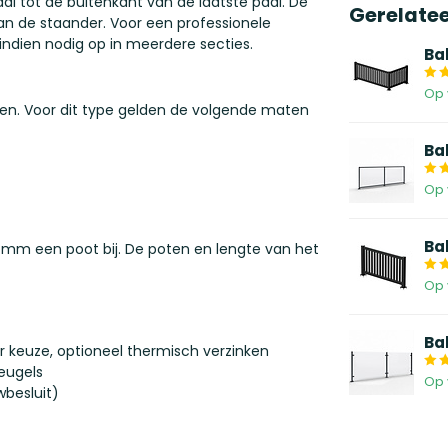
l tot de buitenkant van de laatste paal. De
Gerelate
an de staander. Voor een professionele
indien nodig op in meerdere secties.
Ba
Op 
gen. Voor dit type gelden de volgende maten
Ba
Op 
Ba
 mm een poot bij. De poten en lengte van het
Op 
Ba
 keuze, optioneel thermisch verzinken
eugels
Op 
besluit)