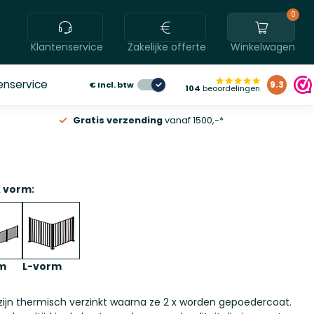
0
Klantenservice
Zakelijke offerte
Winkelwagen
enservice
€
Incl. btw
9.3
104
beoordelingen
Gratis verzending
vanaf 1500,-*
& vorm:
m
L-vorm
zijn thermisch verzinkt waarna ze 2 x worden gepoedercoat.