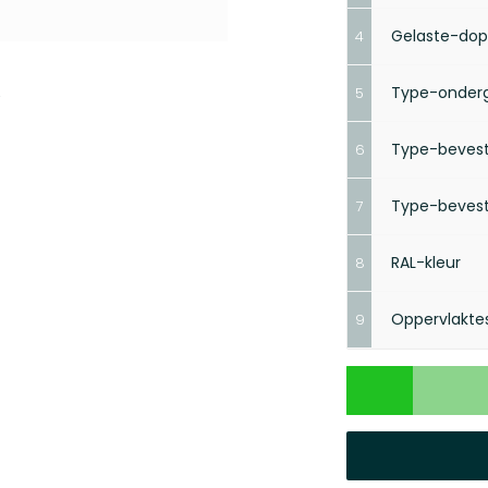
Gelaste-dop
4
Type-onder
5
Vol
Type-bevesti
6
Maak je ke
Type-bevest
7
Maak je ke
RAL-kleur
8
Maak je ke
Oppervlakte
9
Maak je ke
Maak je ke
Maak je ke