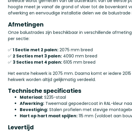
breedte wordt gemeten van de buitenkant van de eerste paa
hoogte meet je vanaf de grond of vloer tot de bovenkant v
afwerking en eenvoudige installatie delen we de balustrade 
Afmetingen
Onze balustrades zijn beschikbaar in verschillende afmetin
per sectie:
✅
1 Sectie met 2 palen:
2075 mm breed
✅
2 Secties met 3 palen:
4090 mm breed
✅
3 Secties met 4 palen:
6105 mm breed
Het eerste hekwerk is 2075 mm. Daarna komt er iedere 2015
hekwerk worden altijd gelijkmatig verdeeld.
Technische specificaties
Materiaal:
S235-staal
Afwerking:
Tweemaal gepoedercoat in RAL-kleur naar
Bevestiging:
Stalen profielen met stevige montageb
Hart op hart maat spijlen:
115 mm (voldoet aan bouw
Levertijd