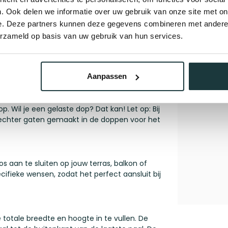
or een extra stap in het productieproces.
. Ook delen we informatie over uw gebruik van onze site met on
e. Deze partners kunnen deze gegevens combineren met andere i
erzameld op basis van uw gebruik van hun services.
euning genoemd, stevige S235-staalprofielen.
n roestvorming en kan daarna tweemaal
 nu voor een neutrale kleur of een opvallende
Aanpassen
 Wil je een gelaste dop? Dat kan! Let op: Bij
echter gaten gemaakt in de doppen voor het
 aan te sluiten op jouw terras, balkon of
ifieke wensen, zodat het perfect aansluit bij
totale breedte en hoogte in te vullen. De