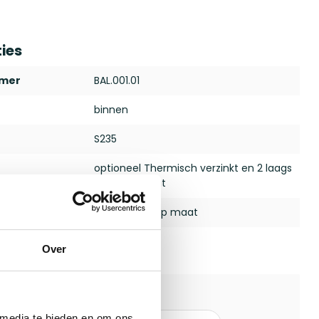
ties
mmer
BAL.001.01
binnen
S235
optioneel Thermisch verzinkt en 2 laags
gepoedercoat
ct
Balustrades op maat
oor buiten
Over
 media te bieden en om ons