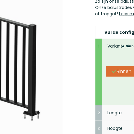
Zo zijn onze balust
Onze balustrades 
of trapgat!
Lees m
Vul de config
Variant
1
Bin
Binnen
Lengte
2
Hoogte
3