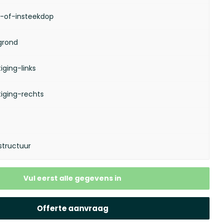
-of-insteekdop
Volgende stap
grond
gende stap
ging-links
uze
iging-rechts
uze
uze
structuur
uze
uze
Vul eerst alle gegevens in
uze
Offerte aanvraag