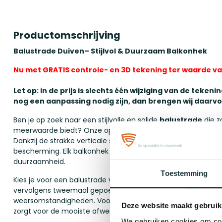
Productomschrijving
Balustrade Duiven
– Stijlvol & Duurzaam Balkonhek
Nu met GRATIS controle- en 3D tekening ter waarde va
Let op: in de prijs is slechts één wijziging van de teke
nog een aanpassing nodig zijn, dan brengen wij daarvo
Ben je op zoek naar een stijlvolle en solide
balustrade
die z
meerwaarde biedt? Onze op maat gemaakte stalen balustra
Dankzij de strakke verticale spijlen combineert dit ontwerp e
bescherming. Elk balkonhek wordt vervaardigd met de hoogs
duurzaamheid.
Toestemming
Kies je voor een balustrade voor
buiten
, dan wordt deze th
vervolgens tweemaal gepoedercoat, om zo de kwaliteit en 
weersomstandigheden. Voor een
binnen
balustrade wordt 
Deze website maakt gebruik
zorgt voor de mooiste afwerking.
We gebruiken cookies om cont