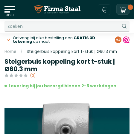
0
MENU
Ontvang bij elke bestelling een
GRATIS 3D
Gratis v
9.3
tekening
op maat
Home
/
Steigerbuis koppeling kort t-stuk | Ø60.3 mm
Steigerbuis koppeling kort t-stuk |
Ø60.3 mm
(0)
Levering bij jou bezorgd binnen 2-5 werkdagen