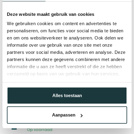
Deze website maakt gebruik van cookies
We gebruiken cookies om content en advertenties te
personaliseren, om functies voor social media te bieden
en om ons websiteverkeer te analyseren. Ook delen we
informatie over uw gebruik van onze site met onze
partners voor social media, adverteren en analyse. Deze
partners kunnen deze gegevens combineren met andere
informatie die u aan ze heeft verstrekt of die ze hebben
Gerelateerde producten
verzameld op basis van uw gebruik van hun services.
Steigerbuis koppeling
lang t-stuk | Ø60.3 mm
€22,92
Op voorraad
Alles toestaan
Steigerbuis koppeling 3-
weg kniestuk 90° | Ø33.7
Aanpassen
mm
€6,25
Op voorraad