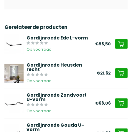
Gerelateerde producten
Gordijnroede Ede L-vorm
€58,50
Op voorraad
Gordijnroede Heusden
recht
€21,62
Op voorraad
Gordijnroede Zandvoort
U-vorm
€68,06
Op voorraad
Gordijnroede Gouda U-
vorm