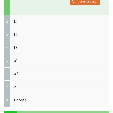
Volgende stap
L1
2
L2
3
L3
4
Volgende stap
A1
5
Volgende stap
A2
6
Volgende stap
A3
7
Volgende stap
Hoogte
8
Volgende stap