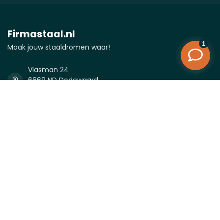
Firmastaal.nl
Maak jouw staaldromen waar!
Vlasman 24
6669 ND Dodewaard
Nederland
0488-232027
0488-232027
info@firmastaal.nl
KVK nummer:
81338996
btw-nummer:
NL862050698B01