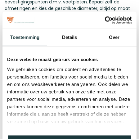
bevestigingspunten d.m.v. voetplaten. Bepaal zelf de
afmetingen en kies de geschikte diameter, altijd op maat
gemaakt voor jou!
Montage
De gordijnroede komt in losse onderdelen, maar geen
Toestemming
Details
Over
zorgen! Het in elkaar zetten is zeer eenvoudig, je hebt een
inbussleutel nodig om de koppelingen aan de buis te
bevestigen. Doormiddel van schroeven en pluggen word de
Deze website maakt gebruik van cookies
gordijnroede bevestigd in de muur. Het bouwpakket wordt
geleverd exclusief pluggen en schroeven.
We gebruiken cookies om content en advertenties te
personaliseren, om functies voor social media te bieden
Materiaal
en om ons websiteverkeer te analyseren. Ook delen we
De gordijnroede is in 2 verschillende kleuren beschikbaar.
informatie over uw gebruik van onze site met onze
Beide zijn van staal:
partners voor social media, adverteren en analyse. Deze
partners kunnen deze gegevens combineren met andere
Verzinkt staal wordt naar strenge normen geproduceerd.
informatie die u aan ze heeft verstrekt of die ze hebben
Dankzij de verzinking hoef je je geen zorgen te maken over
roest, waardoor de buis ideaal is voor zowel binnen- als
verzameld op basis van uw gebruik van hun services.
buitengebruik.