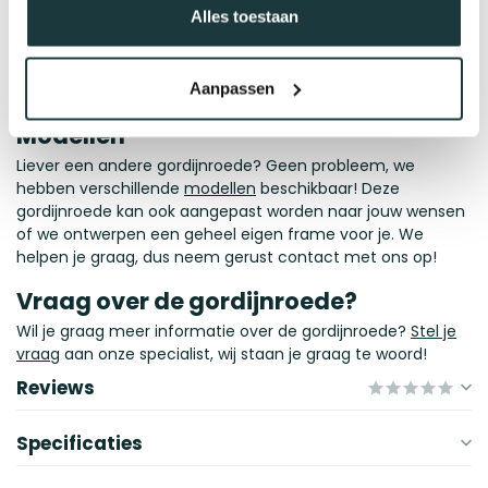
Zwart staal heeft een hoge mate van
Alles toestaan
corrosiebestendigheid. De zwarte lak dringt namelijk diep
door in het materiaal, waardoor roesten van binnenuit
wordt voorkomen. Het lakwerk is helaas niet bestand tegen
Aanpassen
UV-straling en daardoor niet geschikt voor buitengebruik.
Modellen
Liever een andere gordijnroede? Geen probleem, we
hebben verschillende
modellen
beschikbaar! Deze
gordijnroede kan ook aangepast worden naar jouw wensen
of we ontwerpen een geheel eigen frame voor je. We
helpen je graag, dus neem gerust contact met ons op!
Vraag over de gordijnroede?
Wil je graag meer informatie over de gordijnroede?
Stel je
vraag
aan onze specialist, wij staan je graag te woord!
Reviews
Specificaties