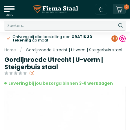
0
MENU
Ontvang bij elke bestelling een
GRATIS 3D
Gratis v
9.3
tekening
op maat
Home
/
Gordijnroede Utrecht | U-vorm | Steigerbuis staal
Gordijnroede Utrecht | U-vorm |
Steigerbuis staal
(0)
Levering bij jou bezorgd binnen 3-8 werkdagen