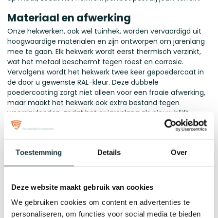
Materiaal en afwerking
Onze hekwerken, ook wel tuinhek, worden vervaardigd uit
hoogwaardige materialen en zijn ontworpen om jarenlang
mee te gaan. Elk hekwerk wordt eerst thermisch verzinkt,
wat het metaal beschermt tegen roest en corrosie.
Vervolgens wordt het hekwerk twee keer gepoedercoat in
de door u gewenste RAL-kleur. Deze dubbele
poedercoating zorgt niet alleen voor een fraaie afwerking,
maar maakt het hekwerk ook extra bestand tegen
weersinvloeden, zodat het er jarenlang als nieuw blijft
uitzien.
Op maat gemaakt
Toestemming
Details
Over
Onze tuinhekken worden volledig op maat gemaakt, zodat
ze perfect passen bij uw woning of terrein. U kunt de
hoogte en breedte van het hekwerk volledig naar wens
aanpassen, zodat het aan al uw eisen voldoet.
Deze website maakt gebruik van cookies
We gebruiken cookies om content en advertenties te
Opmeten
personaliseren, om functies voor social media te bieden