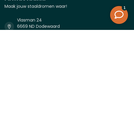
Maak jouw staaldromen waar!
Vlasman 24
6669 ND Dodewaard
Nederland
0488-232027
0488-232027
info@firmastaal.nl
KVK nummer:
81338996
btw-nummer:
NL862050698B01
Categorieën