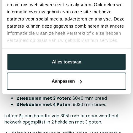
Bij het opgeven van de afmetingen voor een hekwerk vul je
en om ons websiteverkeer te analyseren. Ook delen we
altijd de totale breedte in, van de buitenkant van de eerste
informatie over uw gebruik van onze site met onze
paal tot de buitenkant van de tweede paal. Rond de
partners voor social media, adverteren en analyse. Deze
breedte en hoogte altijd naar beneden af, op hele
centimeters. Bijvoorbeeld, bij 986,5 cm geef je 986 cm op.
partners kunnen deze gegevens combineren met andere
De hoogte meet je vanaf de grond tot de bovenkant van
informatie die u aan ze heeft verstrekt of die ze hebben
de hekpunten. Hekdelen hangen standaard 5 cm vrij van de
verzameld op basis van uw gebruik van hun services.
grond. Wil je een hek in een andere vorm, zoals een U- of L-
vorm? Bekijk dan onze andere "Laren" hekwerken.
Afmetingen
Alles toestaan
Onze hekwerken hebben een maximale breedte per sectie
voordat er een extra staander nodig is. Voor dit type
Aanpassen
hekwerk gelden de volgende afmetingen:
1 Hekdeel met 2 Poten:
3050 mm breed
2 Hekdelen met 3 Poten:
6040 mm breed
3 Hekdelen met 4 Poten:
9030 mm breed
Let op: Bij een breedte van 3051 mm of meer wordt het
hekwerk opgesplitst in 2 hekdelen met 3 poten.