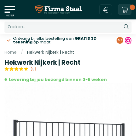
0
MENU
Ontvang bij elke bestelling een
GRATIS 3D
Gratis v
9.3
tekening
op maat
Home
/
Hekwerk Nijkerk | Recht
Hekwerk Nijkerk | Recht
(3)
Levering bij jou bezorgd binnen 3-8 weken