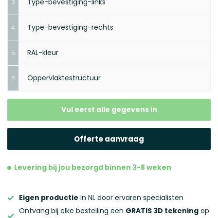
Type-bevestiging-links
3
Type-bevestiging-rechts
4
Volgende stap
RAL-kleur
5
Maak je keuze
Oppervlaktestructuur
6
Maak je keuze
Maak je keuze
Vul eerst alle gegevens in
Maak je keuze
Offerte aanvraag
Levering bij jou bezorgd binnen 3-8 weken
Eigen productie
in NL door ervaren specialisten
Ontvang bij elke bestelling een
GRATIS 3D tekening
op