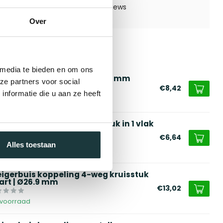
Over
erde producten
 media te bieden en om ons
eigerbuis staal zwart | Ø26.9 mm
ze partners voor social
€8,42
nformatie die u aan ze heeft
voorraad
eigerbuis koppeling kruisstuk in 1 vlak
art | Ø26.9 mm
€6,64
Alles toestaan
voorraad
eigerbuis koppeling 4-weg kruisstuk
art | Ø26.9 mm
€13,02
voorraad