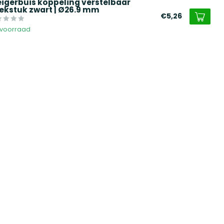
eigerbuis koppeling verstelbaar
ekstuk zwart | Ø26.9 mm
€5,26
voorraad