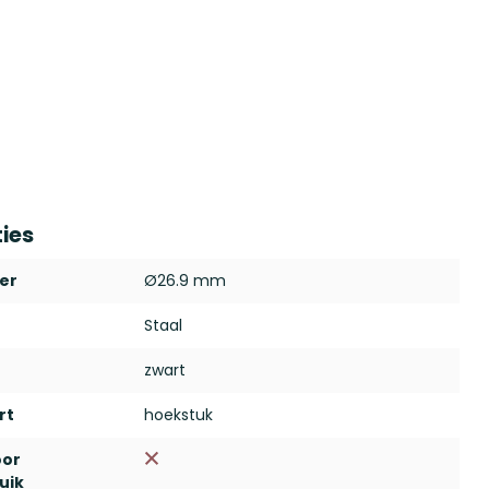
ties
er
Ø26.9 mm
Staal
zwart
rt
hoekstuk
oor
uik