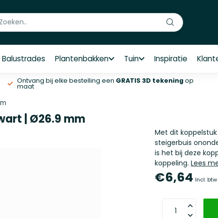
Balustrades
Plantenbakken
Tuin
Inspiratie
Klant
Ontvang bij elke bestelling een
GRATIS 3D tekening
op
maat
mm
wart | Ø26.9 mm
Met dit koppelstuk
steigerbuis ononde
is het bij deze kop
koppeling.
Lees m
€6,64
Incl. btw