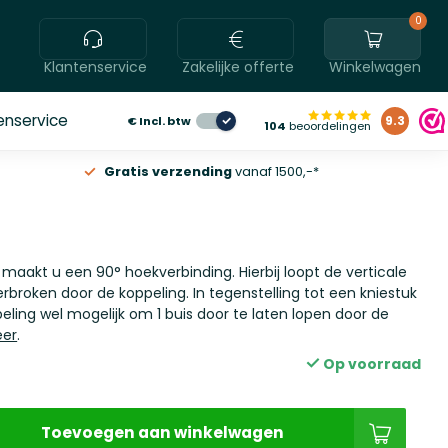
0
Klantenservice
Zakelijke offerte
Winkelwagen
enservice
€
Incl. btw
9.3
104
beoordelingen
Gratis verzending
vanaf 1500,-*
 maakt u een 90° hoekverbinding. Hierbij loopt de verticale
rbroken door de koppeling. In tegenstelling tot een kniestuk
peling wel mogelijk om 1 buis door te laten lopen door de
eer
.
Op voorraad
Toevoegen aan winkelwagen