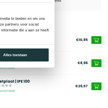
 media te bieden en om ons
ze partners voor social
erde producten
nformatie die u aan ze heeft
plaat | IPE 100
€10,85
voorraad
Alles toestaan
ssenschot | IPE 100
€8,96
voorraad
tplaat | IPE 100
€26,57
voorraad