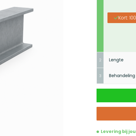
Kort: 1
Lengte
2
Behandeling
3
Volg
Maak je ke
Levering bij jo