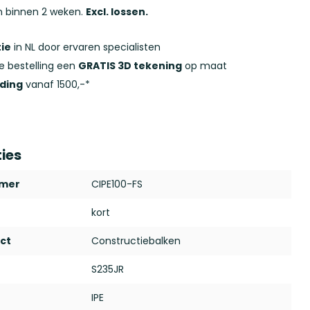
n binnen 2 weken.
Excl. lossen.
ie
in NL door ervaren specialisten
ke bestelling een
GRATIS 3D tekening
op maat
nding
vanaf 1500,-*
ties
mmer
CIPE100-FS
kort
ct
Constructiebalken
S235JR
IPE