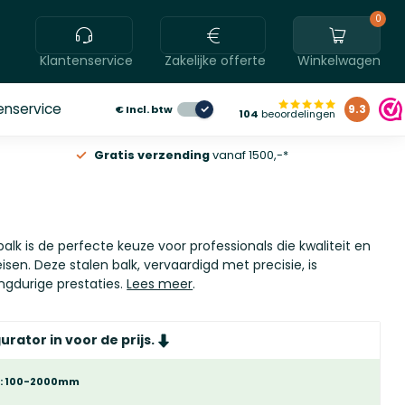
0
Klantenservice
Zakelijke offerte
Winkelwagen
enservice
€
Incl. btw
9.3
104
beoordelingen
Gratis verzending
vanaf 1500,-*
balk is de perfecte keuze voor professionals die kwaliteit en
sen. Deze stalen balk, vervaardigd met precisie, is
ngdurige prestaties.
Lees meer
.
urator in voor de prijs.
t: 100-2000mm