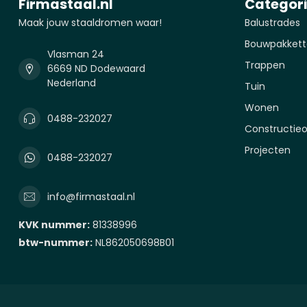
Firmastaal.nl
Categor
Maak jouw staaldromen waar!
Balustrades
Bouwpakkett
Vlasman 24
Trappen
6669 ND Dodewaard
Nederland
Tuin
Wonen
0488-232027
Constructie
Projecten
0488-232027
info@firmastaal.nl
KVK nummer:
81338996
btw-nummer:
NL862050698B01