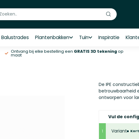
Balustrades
Plantenbakken
Tuin
Inspiratie
Klant
Ontvang bij elke bestelling een
GRATIS 3D tekening
op
maat
De IPE constructie
betrouwbaarheid ei
ontworpen voor la
Vul de config
Variant
1
Kor