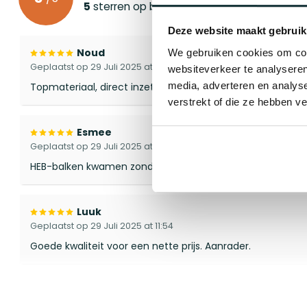
5
sterren op basis van
3
beoordelingen
Deze website maakt gebruik
Noud
We gebruiken cookies om cont
Geplaatst op 29 Juli 2025 at 12:01
websiteverkeer te analyseren
media, adverteren en analys
Topmateriaal, direct inzetbaar op de bouwplaats.
verstrekt of die ze hebben v
Esmee
Geplaatst op 29 Juli 2025 at 11:55
HEB-balken kwamen zonder schade aan, prima service.
Luuk
Geplaatst op 29 Juli 2025 at 11:54
Goede kwaliteit voor een nette prijs. Aanrader.