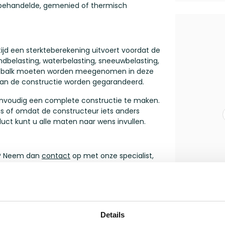
onbehandelde, gemenied of thermisch
tijd een sterkteberekening uitvoert voordat de
ndbelasting, waterbelasting, sneeuwbelasting,
de balk moeten worden meegenomen in deze
t van de constructie worden gegarandeerd.
envoudig een complete constructie te maken.
is of omdat de constructeur iets anders
roduct kunt u alle maten naar wens invullen.
00? Neem dan
contact
op met onze specialist,
Details
Je beoordeling toevoegen