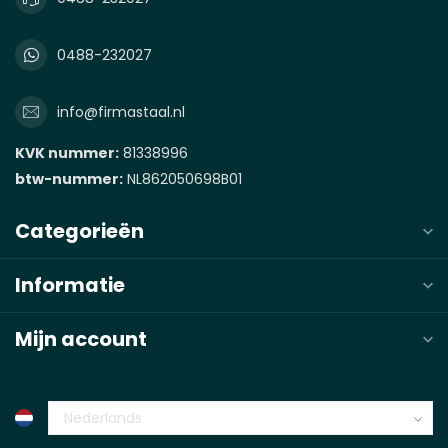
0488-232027
info@firmastaal.nl
KVK nummer:
81338996
btw-nummer:
NL862050698B01
Categorieën
Informatie
Mijn account