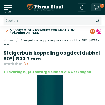
0
MENU
Ontvang bij elke bestelling een
GRATIS 3D
Gratis v
9.3
tekening
op maat
Home
/
Steigerbuis koppeling oogdeel dubbel 90° | Ø33.7
mm
Steigerbuis koppeling oogdeel dubbel
90° | Ø33.7 mm
(0)
Levering bij jou bezorgd binnen 2-5 werkdagen