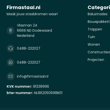
Firmastaal.nl
Categor
Maak jouw staaldromen waar!
Balustrades
Bouwpakkett
Vlasman 24
Trappen
6669 ND Dodewaard
Nederland
Tuin
Wonen
0488-232027
Constructie
Projecten
0488-232027
info@firmastaal.nl
KVK nummer:
81338996
btw-nummer:
NL862050698B01