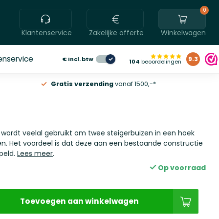
0
Klantenservice
Zakelijke offerte
Winkelwagen
enservice
€
Incl. btw
9.3
104
beoordelingen
Gratis verzending
vanaf 1500,-*
 wordt veelal gebruikt om twee steigerbuizen in een hoek
en. Het voordeel is dat deze aan een bestaande constructie
peld.
Lees meer
.
Op voorraad
Toevoegen aan winkelwagen