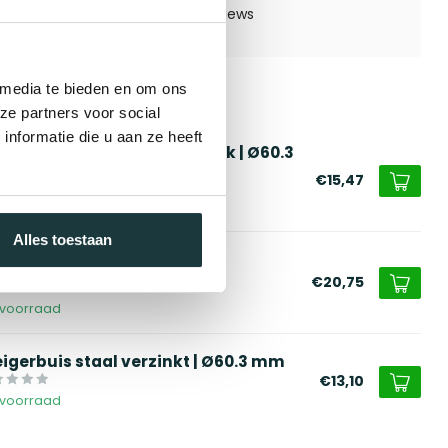
 media te bieden en om ons
ze partners voor social
erde producten
nformatie die u aan ze heeft
eigerbuis koppeling kniestuk | Ø60.3
m
€15,47
voorraad
Alles toestaan
eigerbuis koppeling enkel
harnierstuk | Ø60.3 mm
€20,75
voorraad
eigerbuis staal verzinkt | Ø60.3 mm
€13,10
voorraad