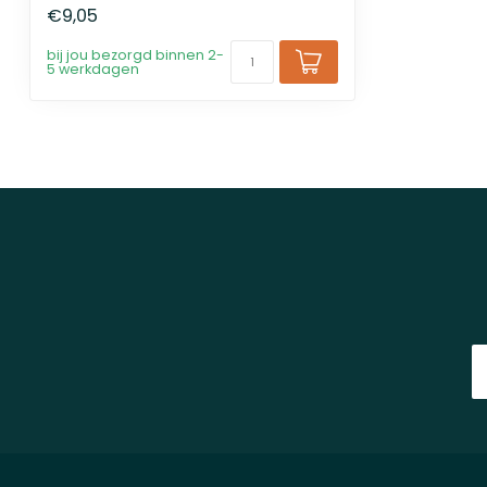
€9,05
bij jou bezorgd binnen 2-
5 werkdagen