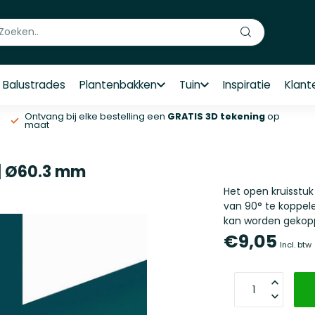
Balustrades
Plantenbakken
Tuin
Inspiratie
Klant
Ontvang bij elke bestelling een
GRATIS 3D tekening
op
maat
 | Ø60.3 mm
Het open kruisstuk
van 90° te koppel
kan worden gekop
€9,05
Incl. btw