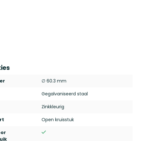
ties
er
∅ 60.3 mm
Gegalvaniseerd staal
Zinkkleurig
rt
Open kruisstuk
oor
uik