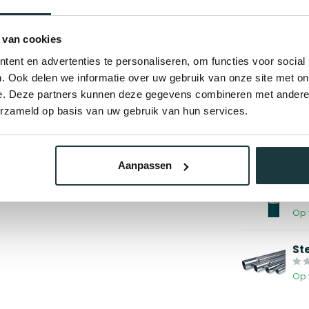
 van cookies
ent en advertenties te personaliseren, om functies voor social
. Ook delen we informatie over uw gebruik van onze site met on
Gerelate
e. Deze partners kunnen deze gegevens combineren met andere i
St
erzameld op basis van uw gebruik van hun services.
m
Op 
Aanpassen
St
sc
Op 
St
Op 