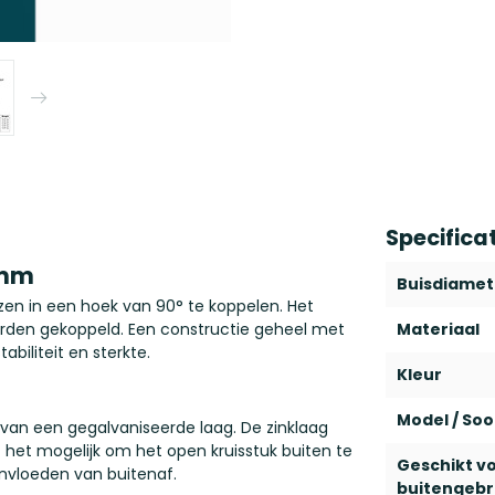
Specifica
 mm
Buisdiamet
zen in een hoek van 90° te koppelen. Het
orden gekoppeld. Een constructie geheel met
Materiaal
iliteit en sterkte.
Kleur
Model / Soo
 van een gegalvaniseerde laag. De zinklaag
t het mogelijk om het open kruisstuk buiten te
Geschikt v
nvloeden van buitenaf.
buitengebr