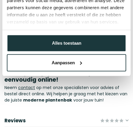
partners voor social media, adverteren en analyse. Deze
plantenbakken zijn volledig uit 1 stuk gemaakt en netjes
partners kunnen deze gegevens combineren met andere
afgewerkt zodat dat je geen naden ziet.
informatie die u aan ze heeft verstrekt of die ze hebben
Poedercoating: de perfecte bescherming
verzameld op basis van uw gebruik van hun services.
en kleurkeuze
Elke stalen plantenbak wordt voorzien van een 2-laagse
poedercoating, wat zorgt voor een krasvaste en
Alles toestaan
weerbestendige afwerking. Bovendien kun je kiezen uit
verschillende RAL-kleuren, zodat jouw buitenplantenbak
perfect past bij je tuin of terras.
Aanpassen
Bestel jouw gepoedercoate plantenbak
eenvoudig online!
Neem
contact
op met onze specialisten voor advies of
bestel direct online. Wij helpen je graag met het kiezen van
de juiste
moderne plantenbak
voor jouw tuin!
Reviews