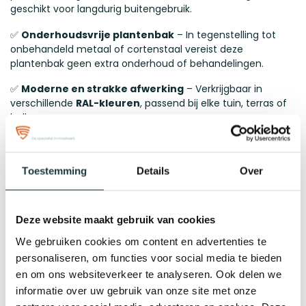
geschikt voor langdurig buitengebruik.
✅
Onderhoudsvrije plantenbak
– In tegenstelling tot
onbehandeld metaal of cortenstaal vereist deze
plantenbak geen extra onderhoud of behandelingen.
✅
Moderne en strakke afwerking
– Verkrijgbaar in
verschillende
RAL-kleuren
, passend bij elke tuin, terras of
balkon.
✅
Op maat gemaakte plantenbakken
– Kies zelf de
afmetingen die perfect aansluiten bij jouw buitenruimte.
Toestemming
Details
Over
✅
Geen schroeven nodig!
- Onze plantenbakken worden
volledig gelast
waardoor de plantenbak maar uit 1
onderdeel bestaat!
Deze website maakt gebruik van cookies
Afmetingen en materiaal
We gebruiken cookies om content en advertenties te
Deze metalen bloembak heeft een afmeting van
personaliseren, om functies voor social media te bieden
40x60x60 cm, ook wel 400x600x600 mm. Ze zijn altijd
en om ons websiteverkeer te analyseren. Ook delen we
vervaardigd uit hoogwaardig 2 mm dik zincor metaal, wat
informatie over uw gebruik van onze site met onze
zorgt voor extra stabiliteit en een luxe uitstraling. De