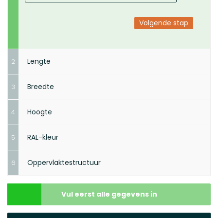
Volgende stap
Lengte
2
Breedte
3
Hoogte
4
Volgende stap
RAL-kleur
5
Volgende stap
Oppervlaktestructuur
6
Volgende stap
Maak je keuze
Vul eerst alle gegevens in
Maak je keuze