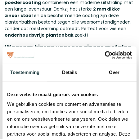
poedercoating
combineren een moderne uitstraling met
een lange levensduur. Dankzij het sterke
2 mm dikke
zincor staal
en de beschermende coating zijn deze
plantenbakken bestand tegen alle weersomstandigheden,
zonder dat roestvorming optreedt. Perfect voor wie een
onderhoudsvrije plantenbak
zoekt!
Waarom kiezen voor een zincor metalen
plantenbak?
✅
Duurzaam & Weerbestendig
– Zincor staal met een
poedercoating is extreem sterk, corrosiebestendig en
Toestemming
Details
Over
geschikt voor langdurig buitengebruik.
✅
Onderhoudsvrije plantenbak
– In tegenstelling tot
onbehandeld metaal of cortenstaal vereist deze
Deze website maakt gebruik van cookies
plantenbak geen extra onderhoud of behandelingen.
✅
Moderne en strakke afwerking
– Verkrijgbaar in
We gebruiken cookies om content en advertenties te
verschillende
RAL-kleuren
, passend bij elke tuin, terras of
personaliseren, om functies voor social media te bieden
balkon.
en om ons websiteverkeer te analyseren. Ook delen we
✅
Op maat gemaakte plantenbakken
– Kies zelf de
informatie over uw gebruik van onze site met onze
afmetingen die perfect aansluiten bij jouw buitenruimte.
partners voor social media, adverteren en analyse. Deze