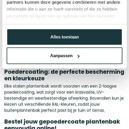
Afmetingen en materiaal
partners kunnen deze gegevens combineren met andere
Tijdens het uittekenen van de bakken zal er bij de langere
informatie die u aan ze heeft verstrekt of die ze hebben
lengte bakken een deling worden toegevoegd. Deze deling
verzameld op basis van uw gebruik van hun services.
wordt duidelijk vermeld in de controletekening.
Ze zijn altijd vervaardigd uit hoogwaardig 2 mm dik zincor
Alles toestaan
metaal, wat zorgt voor extra stabiliteit en een luxe
uitstraling.
De plantenbak word zonder bodem geleverd. Wenst u wel
Aanpassen
een bodem, neem dan contact op met onze experts!
Poedercoating: de perfecte bescherming
en kleurkeuze
Elke stalen plantenbak wordt voorzien van een 2-laagse
poedercoating, wat zorgt voor een krasvaste, UV-
bestendige en weerbestendige afwerking. Bovendien kun je
kiezen uit verschillende RAL-kleuren, zodat jouw
buitenplantenbak perfect past bij je tuin of terras.
Bestel jouw gepoedercoate plantenbak
eenvoudig online!