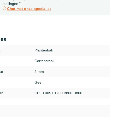
stellingen.”
Chat met onze specialist
ies
t
Plantenbak
Cortenstaal
te
2 mm
Geen
er
CPLB.005.L1200.B800.H800