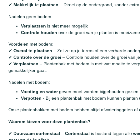
✔
Makkelijk te plaatsen
– Direct op de ondergrond, zonder extra
Nadelen geen bodem:
Verplaatsen
is niet meer mogelijk
Controle houden
over de groei van je planten is moeizam
Voordelen met bodem:
✔
Overal te plaatsen
– Zet ze op je terras of een verharde onder
✔
Controle over de groei
– Controle houden over de groei van je
✔
Verplaatsen
– Plantenbak met bodem is met wat moeite te verpl
gemakkelijker gaat.
Nadelen met bodem:
Voeding en water
geven moet worden bijgehouden gezien e
Verpotten -
Bij een plantenbak met bodem kunnen planten ui
Onze plantenbakken met bodem hebben altijd afwateringgaten of 
Waarom kiezen voor deze plantenbak?
✔
Duurzaam cortenstaal
–
Cortenstaal
is bestand tegen alle
we
gaat van de kwaliteit.