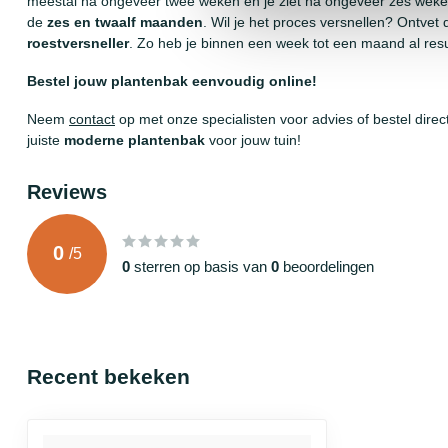
meestal na ongeveer twee weken en je ziet na ongeveer zes weken 
de
zes en twaalf maanden
. Wil je het proces versnellen? Ontve
roestversneller
. Zo heb je binnen een week tot een maand al resu
Bestel jouw plantenbak eenvoudig online!
Neem
contact
op met onze specialisten voor advies of bestel direc
juiste
moderne plantenbak
voor jouw tuin!
Reviews
0
/
5
0
sterren op basis van
0
beoordelingen
Recent bekeken