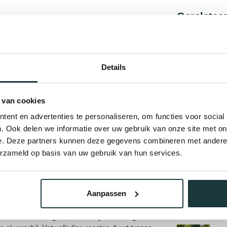
Gerelatee
al, heeft de plantenbak weinig tot geen onderhoud
Cor
ste en toch stijlvolle uitstraling.
Op 
Details
ig gelast
waardoor de plantenbak maar uit 1
Sta
 van cookies
Op 
ent en advertenties te personaliseren, om functies voor social
0 cm breed en heeft een hoogte van 80 cm. De
 onze andere producten of bestel op maat! Onze
. Ook delen we informatie over uw gebruik van onze site met on
Cor
en metaal, wat zorgt voor extra stabiliteit en een
e. Deze partners kunnen deze gegevens combineren met andere i
erzameld op basis van uw gebruik van hun services.
Op 
n contact op met onze specialisten en we kijken
Sta
Aanpassen
Op 
 kleur
. Geen zorgen, het
roestproces
begint