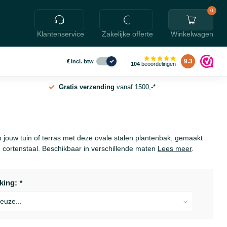
0
Klantenservice
Zakelijke offerte
Winkelwagen
9.3
€
Incl. btw
104
beoordelingen
Gratis verzending
vanaf 1500,-*
 in jouw tuin of terras met deze ovale stalen plantenbak, gemaakt
cortenstaal. Beschikbaar in verschillende maten
Lees meer
.
king:
*