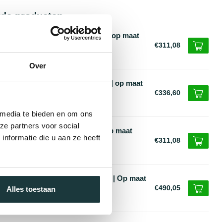
rde producten
tenstaal plantenbak rechthoek - op maat
€311,08
voorraad
Over
len plantenbak rond cortenstaal | op maat
€336,60
voorraad
 media te bieden en om ons
ze partners voor social
tenstaal plantenbak vierkant - op maat
nformatie die u aan ze heeft
€311,08
voorraad
len plantenbak ovaal cortenstaal | Op maat
€490,05
Alles toestaan
voorraad