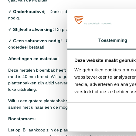
✔
Onderhoudsvrij
- Dankzij de unieke samenstelling van het sta
nodig.
✔
Stijlvolle afwerking:
De prachtige roestkleur zorgt voor een robuu
Toestemming
✔
Geen schroeven nodig!
- Onze plantenbakken worden
volled
onderdeel bestaat!
Afmetingen en materiaal
Deze website maakt gebruik
We gebruiken cookies om cont
Deze metalen bloembak heeft een afmeting van 120 cm lang en 8
rand is 40 mm breed. Wilt u graag een ander formaat kijk dan bij
websiteverkeer te analyseren
plantenbakken zijn altijd vervaardigd uit hoogwaardig 2 mm dik cort
media, adverteren en analys
luxe uitstraling.
verstrekt of die ze hebben v
Wilt u een grotere plantenbak van misschien wel 3 meter? Neem da
samen met u naar een de mogelijkheden!
Roestproces:
Let op: Bij aankoop zijn de plantenbakken vaak nog
antraciet van