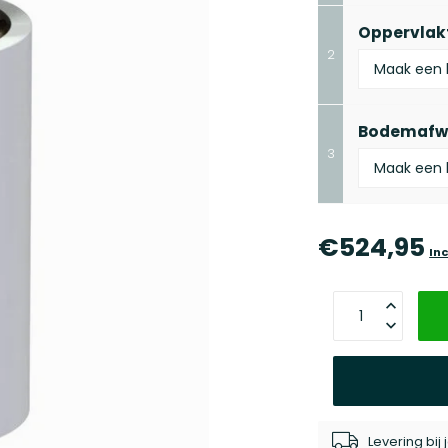
Oppervlak
2
Bodemafw
3
€524,95
Inc
Levering bi