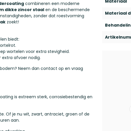
Materiaal
dercoating
combineren een moderne
m dikke zincor staal
en de beschermende
Materiaal d
omstandigheden, zonder dat roestvorming
bak
zoekt!
Behandeli
Artikelnu
len biedt:
rtelrot.
ep wortelen voor extra stevigheid.
 extra afvoer nodig.
en bodem? Neem dan contact op en vraag
ating is extreem sterk, corrosiebestendig en
. Of je nu wit, zwart, antraciet, groen of de
euren aan.