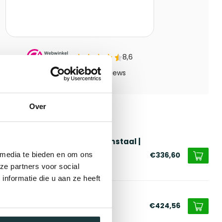
Over
erde producten
alen plantenbak rond cortenstaal |
 maat
€336,60
 media te bieden en om ons
ze partners voor social
voorraad
nformatie die u aan ze heeft
alen plantenbak rond
poedercoat | op maat
€424,56
voorraad