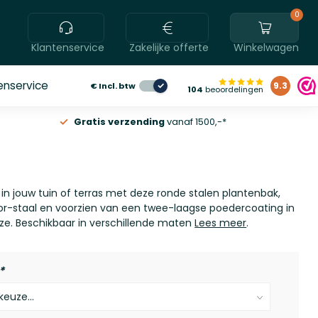
0
Klantenservice
Zakelijke offerte
Winkelwagen
enservice
€
Incl. btw
9.3
104
beoordelingen
Gratis verzending
vanaf 1500,-*
l in jouw tuin of terras met deze ronde stalen plantenbak,
r-staal en voorzien van een twee-laagse poedercoating in
uze. Beschikbaar in verschillende maten
Lees meer
.
*