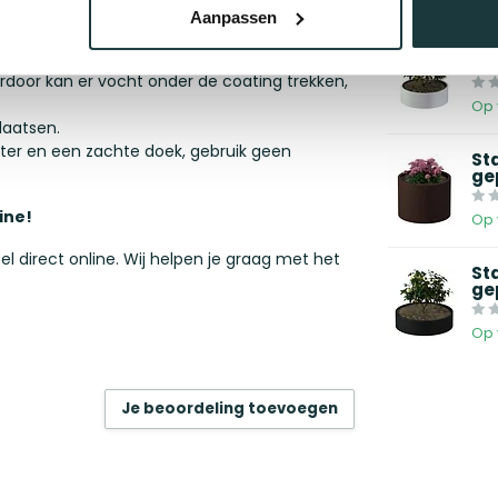
Aanpassen
St
smaterialen meteen te worden verwijderd.
ge
ierdoor kan er vocht onder de coating trekken,
Op 
laatsen.
er en een zachte doek, gebruik geen
St
ge
ine!
Op 
l direct online. Wij helpen je graag met het
St
ge
Op 
Je beoordeling toevoegen