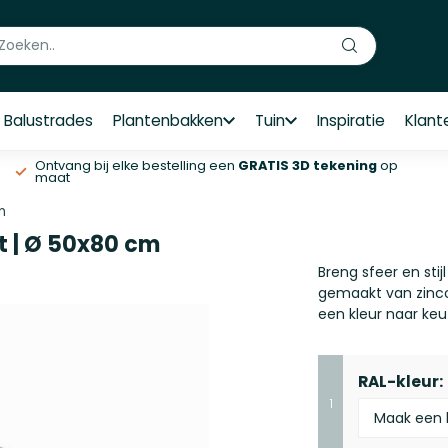
Balustrades
Plantenbakken
Tuin
Inspiratie
Klant
Ontvang bij elke bestelling een
GRATIS 3D tekening
op
maat
m
t | Ø 50x80 cm
Breng sfeer en stij
gemaakt van zinco
een kleur naar ke
RAL-kleur:
1