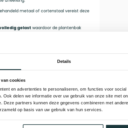
e afwerking.
behandeld metaal of cortenstaal vereist deze
volledig gelast
waardoor de plantenbak
te van 80 cm. De rand is 40 mm breed. Wilt
ten of bestel op maat! Onze plantenbakken
Details
l, wat zorgt voor extra stabiliteit en een luxe
Gerelate
 van cookies
St
 Neem dan contact op met onze specialisten
op
ent en advertenties te personaliseren, om functies voor social
. Ook delen we informatie over uw gebruik van onze site met on
Op 
ze
e. Deze partners kunnen deze gegevens combineren met andere i
erzameld op basis van uw gebruik van hun services.
St
dercoating, wat zorgt voor een krasvaste, en
ge
hillende RAL-kleuren, zodat jouw
Op 