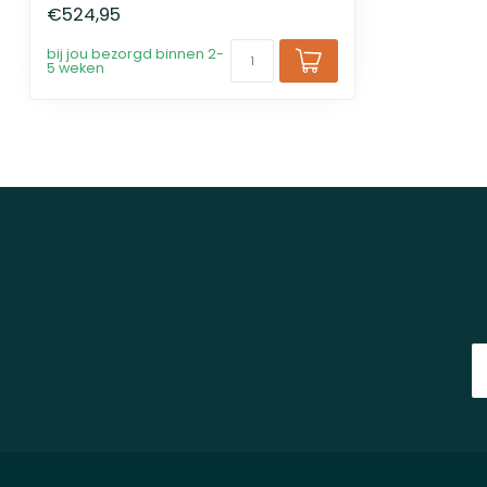
€524,95
bij jou bezorgd binnen 2-
5 weken