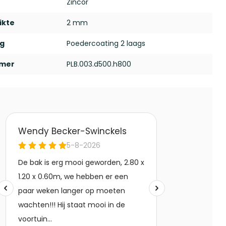
Zincor
ikte
2 mm
ng
Poedercoating 2 laags
mmer
PLB.003.d500.h800