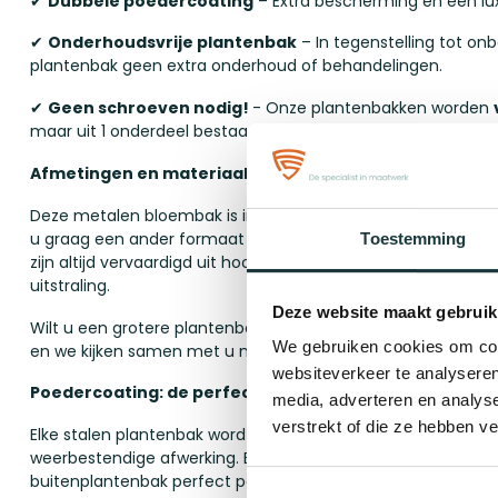
✔
Dubbele poedercoating
– Extra bescherming en een lux
✔
Onderhoudsvrije plantenbak
– In tegenstelling tot on
plantenbak geen extra onderhoud of behandelingen.
✔
Geen schroeven nodig!
- Onze plantenbakken worden
maar uit 1 onderdeel bestaat!
Afmetingen en materiaal
Deze metalen bloembak is in de maat Ø50 cm met een hoog
u graag een ander formaat kijk dan bij onze andere produc
Toestemming
zijn altijd vervaardigd uit hoogwaardig 2 mm dik zincor metaa
uitstraling.
Deze website maakt gebruik
Wilt u een grotere plantenbak van misschien wel 3 meter?
We gebruiken cookies om cont
en we kijken samen met u naar een de mogelijkheden!
websiteverkeer te analyseren
Poedercoating: de perfecte bescherming en kleurkeu
media, adverteren en analys
verstrekt of die ze hebben v
Elke stalen plantenbak wordt voorzien van een 2-laagse poe
weerbestendige afwerking. Bovendien kun je kiezen uit versc
buitenplantenbak perfect past bij je tuin of terras.