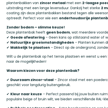
plantenbakken van
zincor metaal
met een
2-laagse poe
uitstraling met een lange levensduur. Dankzij het sterke
2 m
coating zijn deze plantenbakken bestand tegen alle weers
optreedt. Perfect voor wie een
onderhoudsvrije planten
Zonder bodem – slimme keuze!
Deze plantenbak heeft
geen bodem
, wat meerdere voorde
✔
Goede afwatering
– Geen kans op stilstaand water of wo
✔
Natuurlijke groeiomstandigheden
– Planten kunnen di
✔
Makkelijk te plaatsen
– Direct op de ondergrond, zonder
Wilt u de plantenbak op het terras plaatsen en wenst u e
naar de mogelijkheden!
Waarom kiezen voor deze plantenbak?
✔
Duurzaam zincor-staal
– Zincor staal met een poederco
geschikt voor langdurig buitengebruik.
✔
Kleur naar keuze
– Perfect passend bij jouw buiten ruimte
populaire beige of bruin wilt, we bieden verschillende RAL-kl