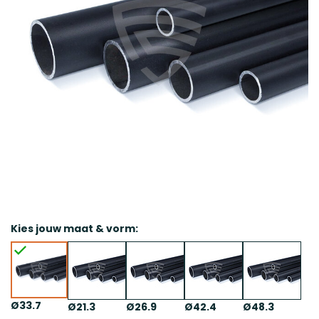
Kies jouw maat & vorm:
Ø33.7
Ø21.3
Ø26.9
Ø42.4
Ø48.3