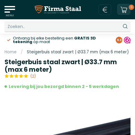
0
MENU
Ontvang bij elke bestelling een
GRATIS 3D
Gratis v
9.3
tekening
op maat
Home
/
Steigerbuis staal zwart | Ø33.7 mm (max 6 meter)
Steigerbuis staal zwart | Ø33.7 mm
(max 6 meter)
(2)
Levering bij jou bezorgd binnen 2 - 5 werkdagen