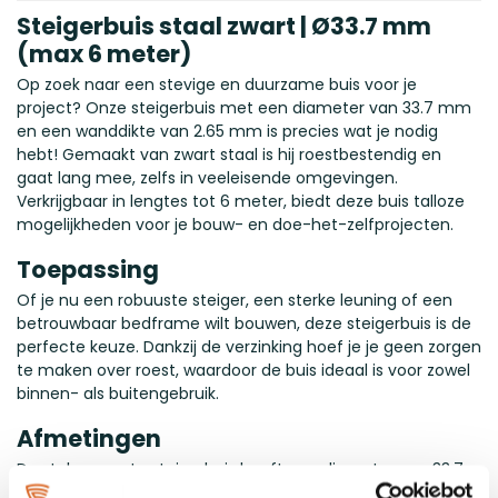
Steigerbuis staal zwart | Ø33.7 mm
(max 6 meter)
Op zoek naar een stevige en duurzame buis voor je
project? Onze steigerbuis met een diameter van 33.7 mm
en een wanddikte van 2.65 mm is precies wat je nodig
hebt! Gemaakt van zwart staal is hij roestbestendig en
gaat lang mee, zelfs in veeleisende omgevingen.
Verkrijgbaar in lengtes tot 6 meter, biedt deze buis talloze
mogelijkheden voor je bouw- en doe-het-zelfprojecten.
Toepassing
Of je nu een robuuste steiger, een sterke leuning of een
betrouwbaar bedframe wilt bouwen, deze steigerbuis is de
perfecte keuze. Dankzij de verzinking hoef je je geen zorgen
te maken over roest, waardoor de buis ideaal is voor zowel
binnen- als buitengebruik.
Afmetingen
De stalen zwarte steigerbuis heeft een diameter van 33.7
mm met een wanddikte van 2.65 mm. Om jouw project