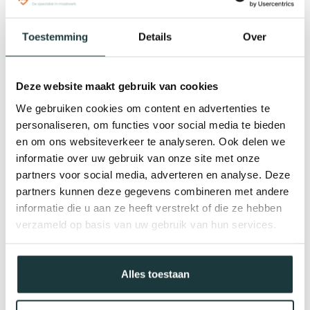
volledig te laten slagen bieden wij al onze stalen zwarte
steigerbuizen aan in een lengte tot wel 6 meter! Geef in de
Toestemming
Details
Over
bovenstaande configurator aan welke afmeting je wenst
en wij zagen deze
gratis
op maat jou! (Steigerbuizen
kunnen een tolerantie hebben van 5 mm.) Om jouw
project af te maken kun je ook eens kijken bij onze
Deze website maakt gebruik van cookies
buiskoppelingen.
We gebruiken cookies om content en advertenties te
Samen met onze andere diameters stalen verzinkte
personaliseren, om functies voor social media te bieden
steigerbuizen zijn de toepassingen eindeloos:
en om ons websiteverkeer te analyseren. Ook delen we
informatie over uw gebruik van onze site met onze
Ø48.3
Ø42.4
partners voor social media, adverteren en analyse. Deze
Ø33.7
partners kunnen deze gegevens combineren met andere
Ø26.9
informatie die u aan ze heeft verstrekt of die ze hebben
Ø21.3
verzameld op basis van uw gebruik van hun services.
Wil je jouw project nou echt een andere look geven kijk dan
ook eens bij onze
verzinkte steigerbuizen
!
Alles toestaan
Materiaal
De steigerbuis zwart heeft een hoge mate van