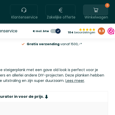
0
Klantenservice
Zakelijke offerte
Winkelwagen
enservice
€
Incl. btw
9.3
104
beoordelingen
Gratis verzending
vanaf 1500,-*
 steigerplank met een gave old look is perfect voor je
ers en allerlei andere DIY-projecten. Deze planken hebben
e uitstraling en zijn super duurzaam.
Lees meer
.
urator in voor de prijs.