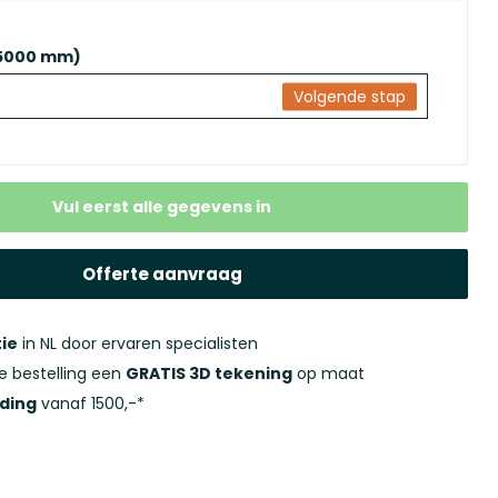
5000 mm)
Volgende stap
Vul eerst alle gegevens in
Offerte aanvraag
ie
in NL door ervaren specialisten
ke bestelling een
GRATIS 3D tekening
op maat
nding
vanaf 1500,-*