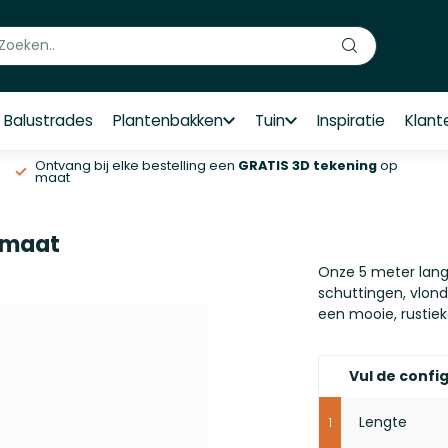
Balustrades
Plantenbakken
Tuin
Inspiratie
Klant
Ontvang bij elke bestelling een
GRATIS 3D tekening
op
maat
p maat
Onze 5 meter lange
schuttingen, vlond
een mooie, rustiek
Vul de config
Lengte
1