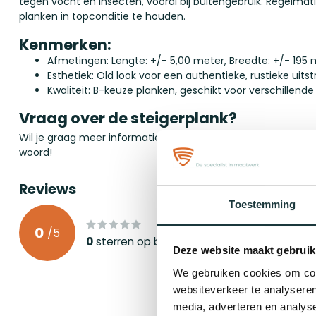
tegen vocht en insecten, vooral bij buitengebruik. Regelm
planken in topconditie te houden.
Kenmerken:
Afmetingen: Lengte: +/- 5,00 meter, Breedte: +/- 195
Esthetiek: Old look voor een authentieke, rustieke uitst
Kwaliteit: B-keuze planken, geschikt voor verschillend
Vraag over de steigerplank?
Wil je graag meer informatie over de steigerplank?
Stel je v
woord!
Reviews
Toestemming
0
/
5
0
sterren op basis van
0
beoordelingen
Deze website maakt gebruik
We gebruiken cookies om cont
websiteverkeer te analyseren
media, adverteren en analys