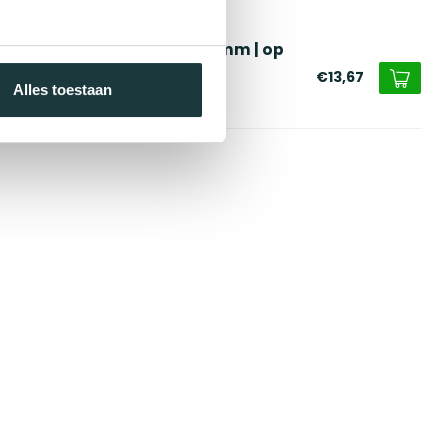
erde producten
eigerplank Old look 195x50 mm | op
at
€13,67
Alles toestaan
voorraad