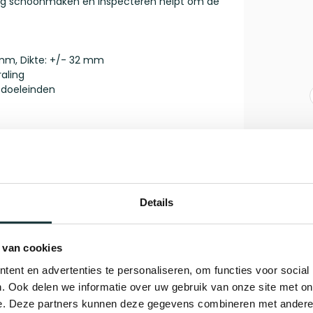
atig schoonmaken en inspecteren helpt om de
 mm, Dikte: +/- 32 mm
raling
e doeleinden
raag
aan onze specialist, wij staan je graag te
Details
Je beoordeling toevoegen
 van cookies
ent en advertenties te personaliseren, om functies voor social
. Ook delen we informatie over uw gebruik van onze site met on
e. Deze partners kunnen deze gegevens combineren met andere i