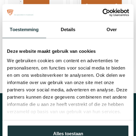
Kopplaat | HEA 260
Voetplaat | HEA 260
Toestemming
Details
Over
€41,36
€117,24
bij jou bezorgd binnen 4 - 6
bij jou bezorgd binnen 4 - 6
werkdagen
werkdagen
Deze website maakt gebruik van cookies
We gebruiken cookies om content en advertenties te
personaliseren, om functies voor social media te bieden
en om ons websiteverkeer te analyseren. Ook delen we
informatie over uw gebruik van onze site met onze
partners voor social media, adverteren en analyse. Deze
partners kunnen deze gegevens combineren met andere
Op de hoogte blijven?
informatie die u aan ze heeft verstrekt of die ze hebben
verzameld op basis van uw gebruik van hun services.
Schrijf je in voor onze nieuwsbrief en mis niets!
Alles toestaan