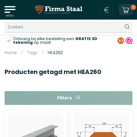
0
MENU
Ontvang bij elke bestelling een
GRATIS 3D
Gratis v
9.3
tekening
op maat
Home
/
Tags
/
HEA260
Producten getagd met HEA260
Filters