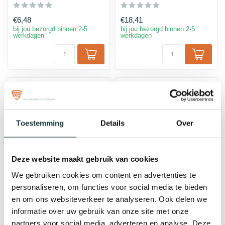
€6,48
€18,41
bij jou bezorgd binnen 2-5
bij jou bezorgd binnen 2-5
werkdagen
werkdagen
Toestemming
Details
Over
Deze website maakt gebruik van cookies
We gebruiken cookies om content en advertenties te
Steigerbuis koppeling 3-
Steigerbuis koppeling
personaliseren, om functies voor social media te bieden
weg kniestuk 90° zwart |
koppelstuk zwart | Ø33.7
en om ons websiteverkeer te analyseren. Ook delen we
Ø26.9 mm
mm
informatie over uw gebruik van onze site met onze
partners voor social media, adverteren en analyse. Deze