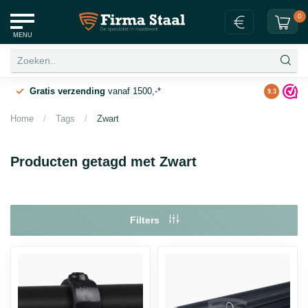
0
MENU
g
Gratis verzending
vanaf 1500,-*
9.3
Home
/
Tags
/
Zwart
Producten getagd met Zwart
Filters