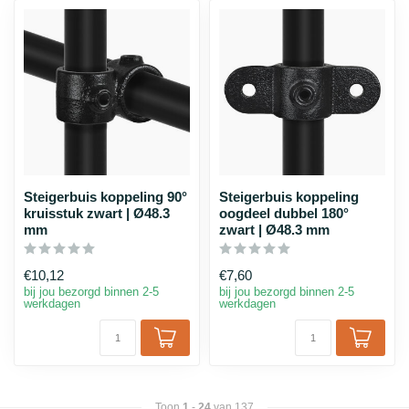
Steigerbuis koppeling 90°
Steigerbuis koppeling
kruisstuk zwart | Ø48.3
oogdeel dubbel 180°
mm
zwart | Ø48.3 mm
€10,12
€7,60
bij jou bezorgd binnen 2-5
bij jou bezorgd binnen 2-5
werkdagen
werkdagen
Toon
1
-
24
van 137