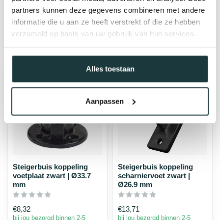
€8,88
€8,32
partners kunnen deze gegevens combineren met andere
bij jou bezorgd binnen 2-5
bij jou bezorgd binnen 2-5
werkdagen
werkdagen
informatie die u aan ze heeft verstrekt of die ze hebben
verzameld op basis van uw gebruik van hun services.
Alles toestaan
Aanpassen
Steigerbuis koppeling
Steigerbuis koppeling
voetplaat zwart | Ø33.7
scharniervoet zwart |
mm
Ø26.9 mm
€8,32
€13,71
bij jou bezorgd binnen 2-5
bij jou bezorgd binnen 2-5