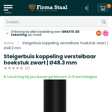
0
MENU
Ontvang bij elke bestelling een
GRATIS 3D
Gratis v
9.3
tekening
op maat
Home
/
Steigerbuis koppeling verstelbaar hoekstuk zwart |
Ø48.3 mm
Steigerbuis koppeling verstelbaar
hoekstuk zwart | Ø48.3 mm
(0)
Levering bij jou bezorgd binnen 2-5 werkdagen