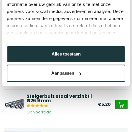
informatie over uw gebruik van onze site met onze
partners voor social media, adverteren en analyse. Deze
partners kunnen deze gegevens combineren met andere
informatie die u aan ze heeft verstrekt of die ze hebben
verzameld op basis van uw gebruik van hun services.
Alles toestaan
Gerelateerde producten
Steigerbuis koppeling open
t-stuk zwart | Ø26.9 mm
Aanpassen
€6,64
Op voorraad
Steigerbuis staal verzinkt |
Ø26.9 mm
€5,20
Op voorraad