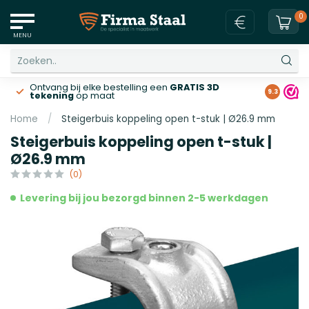
0
MENU
Ontvang bij elke bestelling een
GRATIS 3D
Gratis v
9.3
tekening
op maat
Home
/
Steigerbuis koppeling open t-stuk | Ø26.9 mm
Steigerbuis koppeling open t-stuk |
Ø26.9 mm
(0)
Levering bij jou bezorgd binnen 2-5 werkdagen