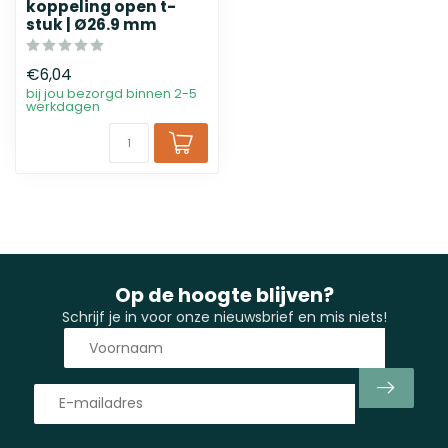
koppeling open t-
stuk | Ø26.9 mm
€6,04
bij jou bezorgd binnen 2-5
werkdagen
Op de hoogte blijven?
Schrijf je in voor onze nieuwsbrief en mis niets!