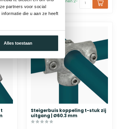
bij jou bezorgd binnen 2-
5 werkdagen
ze partners voor social
nformatie die u aan ze heeft
Alles toestaan
 t
Steigerbuis koppeling t-stuk zij
mm
uitgang | Ø60.3 mm