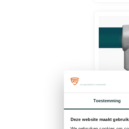
Steigerbuis 
Toestemming
stuk | Ø33.7
€3,97
Deze website maakt gebruik
We gebruiken cookies om cont