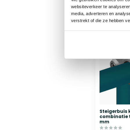
bij jou bezorgd 
5 werkdagen
websiteverkeer te analyseren
media, adverteren en analys
verstrekt of die ze hebben v
Steigerbuis
combinatie t
mm