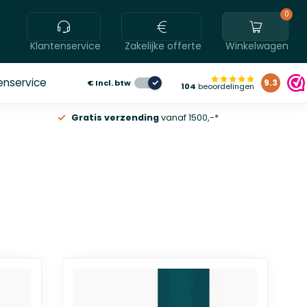
0
Klantenservice
Zakelijke offerte
Winkelwagen
enservice
€
Incl. btw
9.3
104
beoordelingen
Gratis verzending
vanaf 1500,-*