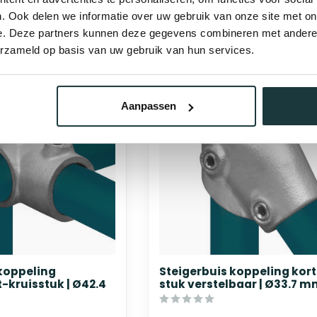
binnen 2-
bij jou bezorgd binnen 2-
5 werkdagen
. Ook delen we informatie over uw gebruik van onze site met on
e. Deze partners kunnen deze gegevens combineren met andere i
erzameld op basis van uw gebruik van hun services.
Aanpassen
 koppeling
Steigerbuis koppeling kort
-kruisstuk | Ø42.4
stuk verstelbaar | Ø33.7 