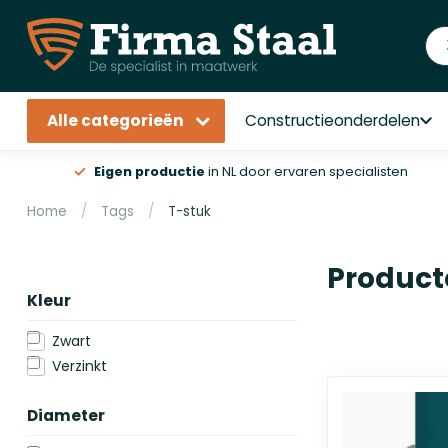
Alle categorieën
Constructieonderdelen
Eigen productie
in NL door ervaren specialisten
Home
/
Tags
/
T-stuk
Product
Kleur
Zwart
Verzinkt
Diameter