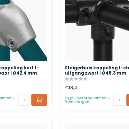
koppeling kort t-
Steigerbuis koppeling t-stu
baar | Ø42.4 mm
uitgang zwart | Ø48.3 mm
€18,41
binnen 2-
bij jou bezorgd binnen 2-
5 werkdagen