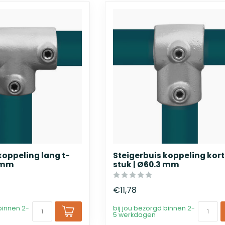
koppeling lang t-
Steigerbuis koppeling kort
4 mm
stuk | Ø60.3 mm
€11,78
binnen 2-
bij jou bezorgd binnen 2-
5 werkdagen