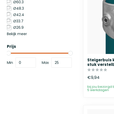
Ø60.3
Ø48.3
Ø42.4
Ø33.7
Ø26.9
Bekijk meer
Prijs
Steigerbuis 
Min
Max
stuk verstel
€9,94
bij jou bezorgd 
5 werkdagen