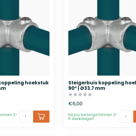
 koppeling hoekstuk
Steigerbuis koppeling hoe
 mm
90° | Ø33.7 mm
€6,00
binnen 2-
bij jou bezorgd binnen 2-
5 werkdagen