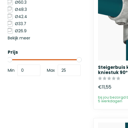
Ø60.3
Ø48.3
Ø42.4
Ø33.7
Ø26.9
Bekijk meer
Prijs
Steigerbuis
Min
Max
kniestuk 90°
€11,55
bij jou bezorgd 
5 werkdagen