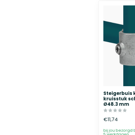
Steigerbuis
kruisstuk sc
Ø48.3 mm
€11,74
bij jou bezorgd 
5 werkdagen