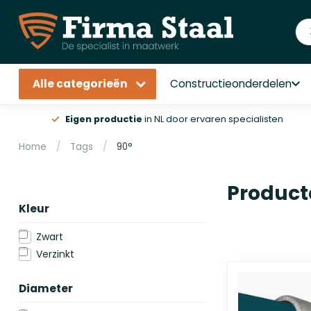
Alle categorieën
Constructieonderdelen
Eigen productie
in NL door ervaren specialisten
Home
/
Tags
/
90°
Product
Kleur
Zwart
Verzinkt
Diameter