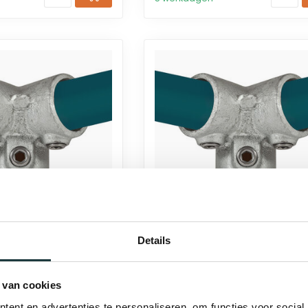
Details
 koppeling 3-weg
Steigerbuis koppeling 3-w
 | Ø26.9 mm
kniestuk 90° | Ø21.3 mm
 van cookies
€3,64
ent en advertenties te personaliseren, om functies voor social