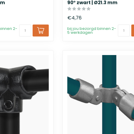
mm
90° zwart | Ø21.3 mm
€4,76
binnen 2-
bij jou bezorgd binnen 2-
5 werkdagen