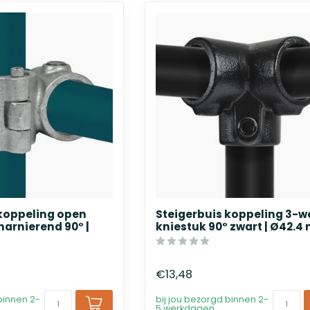
 koppeling open
Steigerbuis koppeling 3-w
harnierend 90° |
kniestuk 90° zwart | Ø42.
€13,48
binnen 2-
bij jou bezorgd binnen 2-
5 werkdagen