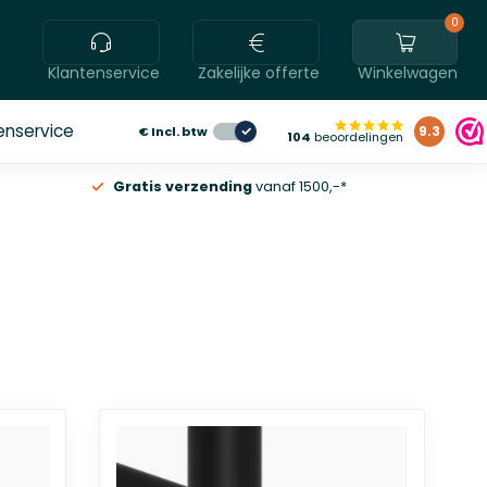
0
Klantenservice
Zakelijke offerte
Winkelwagen
enservice
€
Incl. btw
9.3
104
beoordelingen
Gratis verzending
vanaf 1500,-*