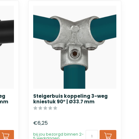
eg
Steigerbuis koppeling 3-weg
4 mm
kniestuk 90° | Ø33.7 mm
€6,25
bij jou bezorgd binnen 2-
5 werkdagen