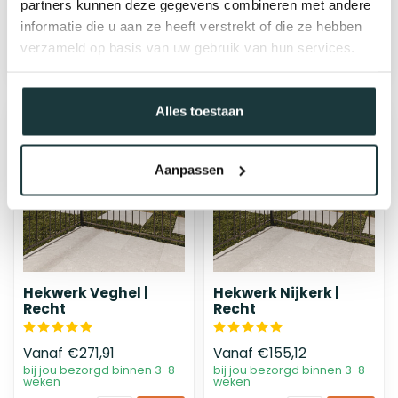
partners kunnen deze gegevens combineren met andere
bij jou bezorgd binnen 4-8
bij jou bezorgd binnen 3-8
informatie die u aan ze heeft verstrekt of die ze hebben
weken*
weken
verzameld op basis van uw gebruik van hun services.
Alles toestaan
Aanpassen
Hekwerk Veghel |
Hekwerk Nijkerk |
Recht
Recht
Vanaf
€271,91
Vanaf
€155,12
bij jou bezorgd binnen 3-8
bij jou bezorgd binnen 3-8
weken
weken