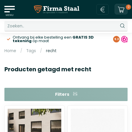
0
MENU
Ontvang bij elke bestelling een
GRATIS 3D
Gratis v
9.3
tekening
op maat
Home
/
Tags
/
recht
Producten getagd met recht
Filters