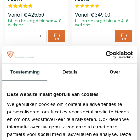
Vanaf
€425,50
Vanaf
€349,00
bij jou bezorgd binnen 4-8
bij jou bezorgd binnen 4-8
weken*
weken*
Toestemming
Details
Over
Deze website maakt gebruik van cookies
We gebruiken cookies om content en advertenties te
personaliseren, om functies voor social media te bieden
Balustrade Almere |
Hekwerk Soest | Recht
en om ons websiteverkeer te analyseren. Ook delen we
recht
informatie over uw gebruik van onze site met onze
partners voor social media, adverteren en analyse. Deze
Vanaf
€292,80
Vanaf
€175,92