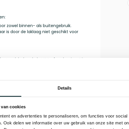
en:
oor zowel binnen- als buitengebruik.
r is door de laklaag niet geschikt voor
plaat, ook bekend als MFC of melamine. Dit
en is perfect voor maatwerkmeubels zoals
m, makkelijk schoon te maken en direct klaar
icht.
Details
Gerelate
 van cookies
Ta
ent en advertenties te personaliseren, om functies voor social
Op 
. Ook delen we informatie over uw gebruik van onze site met on