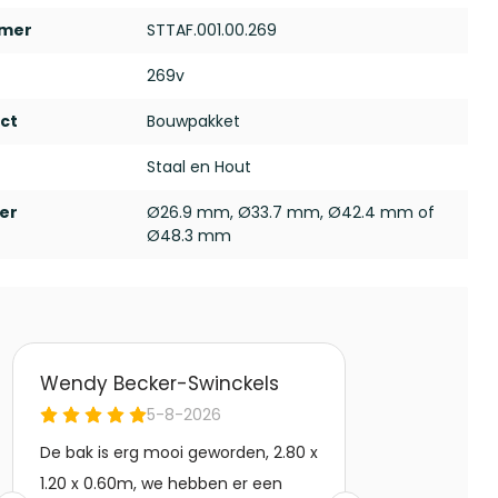
mmer
STTAF.001.00.269
269v
ct
Bouwpakket
Staal en Hout
er
Ø26.9 mm, Ø33.7 mm, Ø42.4 mm of
Ø48.3 mm