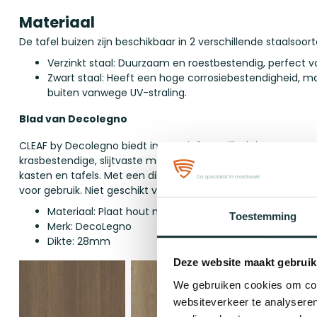
Materiaal
De tafel buizen zijn beschikbaar in 2 verschillende staalsoort
Verzinkt staal: Duurzaam en roestbestendig, perfect v
Zwart staal: Heeft een hoge corrosiebestendigheid, maa
buiten vanwege UV-straling.
Blad van Decolegno
CLEAF by Decolegno biedt innovatief en stijlvol decorspaan
krasbestendige, slijtvaste materiaal heeft een sterke kern 
kasten en tafels. Met een dikte van 28,3 mm is het duurzaa
voor gebruik. Niet geschikt voor buiten en vermijd direct zonl
Materiaal: Plaat hout melamine, horecakwaliteit
Toestemming
Merk: DecoLegno
Dikte: 28mm
Deze website maakt gebruik
We gebruiken cookies om cont
websiteverkeer te analyseren