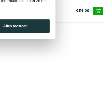
nformatie die u aan ze heeft
fel Nijmegen
€116,00
voorraad
Alles toestaan