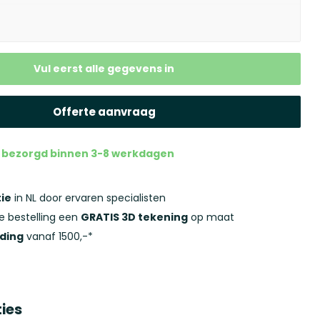
lgende stap
gende stap
Vul eerst alle gegevens in
uze
Offerte aanvraag
ou bezorgd binnen 3-8 werkdagen
ie
in NL door ervaren specialisten
ke bestelling een
GRATIS 3D tekening
op maat
nding
vanaf 1500,-*
ties