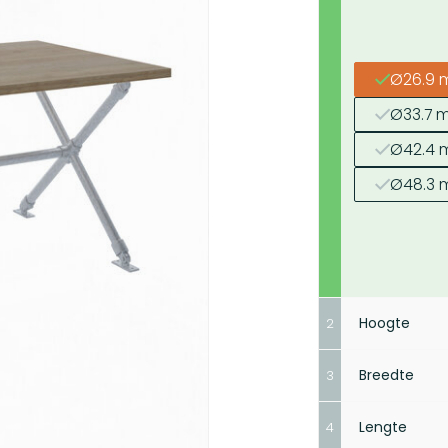
Ø26.9 m
Ø33.7 m
Ø42.4 m
Ø48.3 m
Hoogte
2
Breedte
3
Lengte
4
Vol