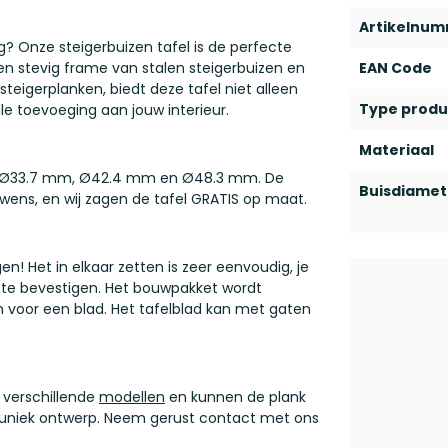
Artikelnu
ng? Onze steigerbuizen tafel is de perfecte
n stevig frame van stalen steigerbuizen en
EAN Code
eigerplanken, biedt deze tafel niet alleen
Type produ
le toevoeging aan jouw interieur.
Materiaal
mm, Ø33.7 mm, Ø42.4 mm en Ø48.3 mm. De
Buisdiamet
 wens, en wij zagen de tafel GRATIS op maat.
n! Het in elkaar zetten is zeer eenvoudig, je
 te bevestigen. Het bouwpakket wordt
n voor een blad. Het tafelblad kan met gaten
 verschillende
modellen
en kunnen de plank
uniek ontwerp. Neem gerust contact met ons