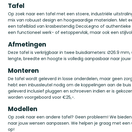
Tafel
Op zoek naar een tafel met een stoere, industriële uitstrali
mix van robuust design en hoogwaardige materialen. Met ee
een tafelblad van krasbestendig DecoLegno of authentieke st
een functioneel werk- of eetoppervlak, maar ook een stijlvol
Afmetingen
Deze tafel is verkrijgbaar in twee buisdiameters: Ø26.9 
lengte, breedte en hoogte is volledig aanpasbaar naar jouw
Monteren
De tafel wordt geleverd in losse onderdelen, maar geen zorge
hebt een inbussleutel nodig om de koppelingen aan de buis
geleverd inclusief pluggen en schroeven indien er is gekoze
worden voorgeboord voor €25,-.
Modellen
Op zoek naar een andere tafel? Geen probleem! We bieden
naar jouw wensen aanpassen. We helpen je graag met een 
op!