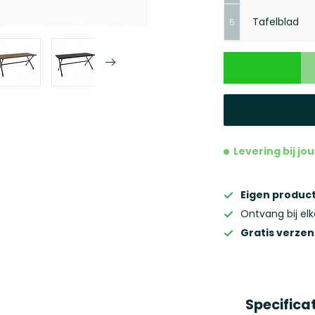
Tafelblad
5
Vo
Vol
Maak je ke
Levering bij j
Eigen product
Ontvang bij el
Gratis verze
Specifica