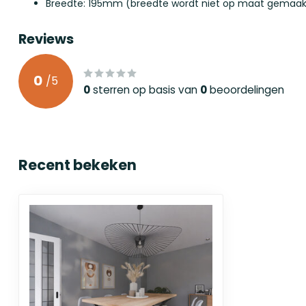
Breedte: 195mm (breedte wordt niet op maat gemaak
Reviews
0
/
5
0
sterren op basis van
0
beoordelingen
Recent bekeken