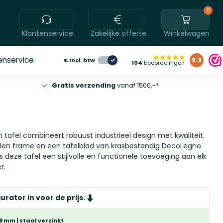
0
Klantenservice
Zakelijke offerte
Winkelwagen
enservice
€
Incl. btw
9.3
104
beoordelingen
Gratis verzending
vanaf 1500,-*
 tafel combineert robuust industrieel design met kwaliteit.
alen frame en een tafelblad van krasbestendig DecoLegno
s deze tafel een stijlvolle en functionele toevoeging aan elk
er
.
urator in voor de prijs.
9 mm | staal verzinkt