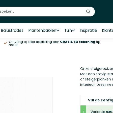
Balustrades
Plantenbakken
Tuin
Inspiratie
Klant
Ontvang bij elke bestelling een
GRATIS 3D tekening
op
maat
Onze steigerbuizen
Met een stevig st
of steigerplanken i
interieur.
Lees me
Vul de config
Variant
1
Ø26.