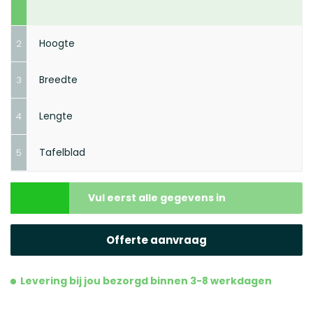
Hoogte
2
Breedte
3
Lengte
4
Volgende stap
Tafelblad
5
Volgende stap
Volgende stap
Vul eerst alle gegevens in
Maak je keuze
Offerte aanvraag
Levering bij jou bezorgd binnen 3-8 werkdagen