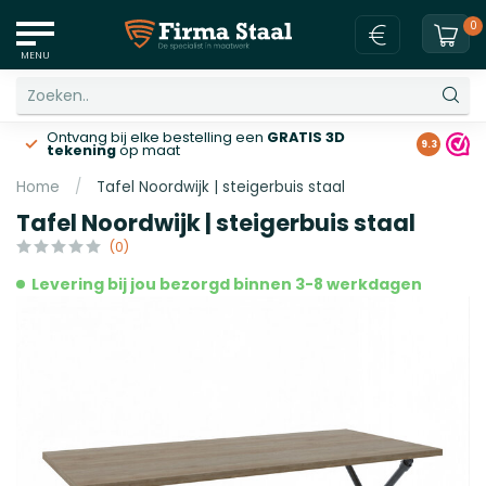
0
MENU
Ontvang bij elke bestelling een
GRATIS 3D
Gratis v
9.3
tekening
op maat
Home
/
Tafel Noordwijk | steigerbuis staal
Tafel Noordwijk | steigerbuis staal
(0)
Levering bij jou bezorgd binnen 3-8 werkdagen