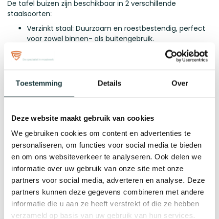
De tafel buizen zijn beschikbaar in 2 verschillende
staalsoorten:
Verzinkt staal: Duurzaam en roestbestendig, perfect
voor zowel binnen- als buitengebruik.
Zwart staal: Heeft een hoge corrosiebestendigheid,
maar is door de laklaag niet geschikt voor buiten
vanwege UV-straling.
Toestemming
Details
Over
Blad van Decolegno
CLEAF by Decolegno biedt innovatief en stijlvol
decorspaanplaat, ook bekend als MFC of melamine. Dit
Deze website maakt gebruik van cookies
krasbestendige, slijtvaste materiaal heeft een sterke kern
We gebruiken cookies om content en advertenties te
en is perfect voor maatwerkmeubels zoals kasten en
personaliseren, om functies voor social media te bieden
tafels. Met een dikte van 28,3 mm is het duurzaam,
en om ons websiteverkeer te analyseren. Ook delen we
makkelijk schoon te maken en direct klaar voor gebruik.
Niet geschikt voor buiten en vermijd direct zonlicht.
informatie over uw gebruik van onze site met onze
partners voor social media, adverteren en analyse. Deze
Materiaal: Plaat hout melamine, horecakwaliteit
partners kunnen deze gegevens combineren met andere
Merk: DecoLegno
Dikte: 28mm
informatie die u aan ze heeft verstrekt of die ze hebben
verzameld op basis van uw gebruik van hun services.