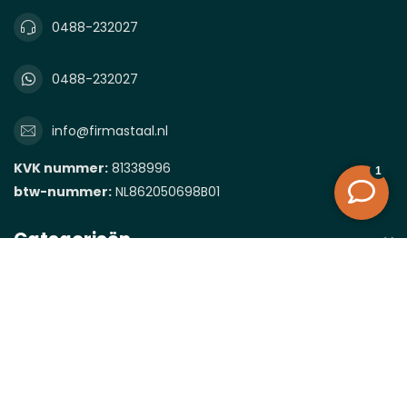
0488-232027
0488-232027
info@firmastaal.nl
KVK nummer:
81338996
btw-nummer:
NL862050698B01
Categorieën
Informatie
Mijn account