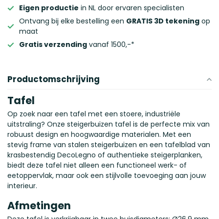
Eigen productie
in NL door ervaren specialisten
Ontvang bij elke bestelling een
GRATIS 3D tekening
op
maat
Gratis verzending
vanaf 1500,-*
Productomschrijving
Tafel
Op zoek naar een tafel met een stoere, industriële
uitstraling? Onze steigerbuizen tafel is de perfecte mix van
robuust design en hoogwaardige materialen. Met een
stevig frame van stalen steigerbuizen en een tafelblad van
krasbestendig DecoLegno of authentieke steigerplanken,
biedt deze tafel niet alleen een functioneel werk- of
eetoppervlak, maar ook een stijlvolle toevoeging aan jouw
interieur.
Afmetingen
Deze tafel is verkrijgbaar in twee buisdiameters: Ø26.9 mm,